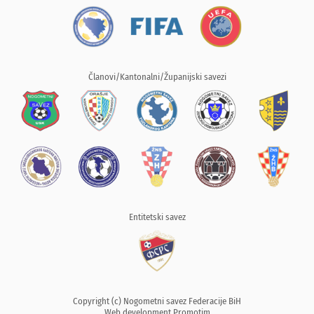
Članovi/Kantonalni/Županijski savezi
Entitetski savez
Copyright (c) Nogometni savez Federacije BiH
Web development
Promotim