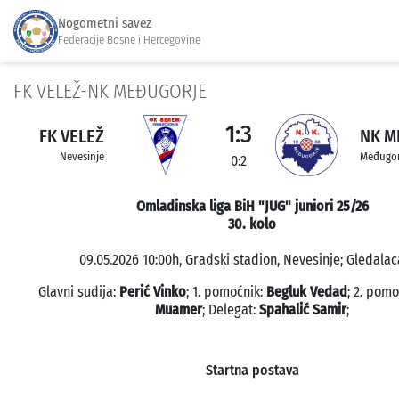
Nogometni savez
Federacije Bosne i Hercegovine
FK VELEŽ-NK MEĐUGORJE
1:3
FK VELEŽ
NK M
Nevesinje
Međugor
0:2
Omladinska liga BiH "JUG" juniori 25/26
30. kolo
09.05.2026 10:00h, Gradski stadion, Nevesinje; Gledalaca
Glavni sudija:
Perić Vinko
; 1. pomoćnik:
Begluk Vedad
; 2. pom
Muamer
; Delegat:
Spahalić Samir
;
Startna postava