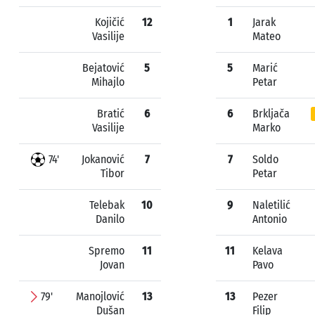
Kojičić
12
1
Jarak
Vasilije
Mateo
Bejatović
5
5
Marić
Mihajlo
Petar
Bratić
6
6
Brkljača
Vasilije
Marko
74'
Jokanović
7
7
Soldo
Tibor
Petar
Telebak
10
9
Naletilić
Danilo
Antonio
Spremo
11
11
Kelava
Jovan
Pavo
79'
Manojlović
13
13
Pezer
Dušan
Filip