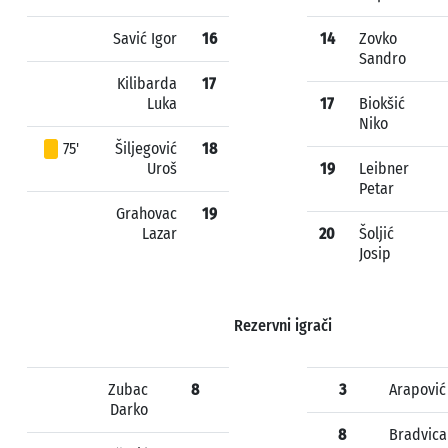
Savić Igor
16
14
Zovko
Sandro
Kilibarda
17
Luka
17
Biokšić
Niko
75'
Šiljegović
18
Uroš
19
Leibner
Petar
Grahovac
19
Lazar
20
Šoljić
Josip
Rezervni igrači
Zubac
8
3
Arapović
Darko
8
Bradvica