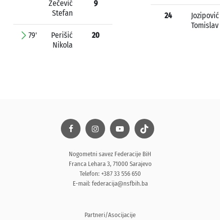
Zečević
9
Stefan
24
Jozipović
Tomislav
79'
Perišić
20
Nikola
Nogometni savez Federacije BiH
Franca Lehara 3, 71000 Sarajevo
Telefon: +387 33 556 650
E-mail:
federacija@nsfbih.ba
Partneri/Asocijacije