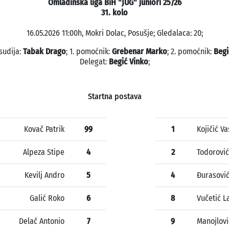
Omladinska liga BiH "JUG" juniori 25/26
31. kolo
16.05.2026 11:00h, Mokri Dolac, Posušje; Gledalaca: 20;
sudija:
Tabak Drago
; 1. pomoćnik:
Grebenar Marko
; 2. pomoćnik:
Begi
Delegat:
Begić Vinko
;
Startna postava
Kovač Patrik
99
1
Kojičić Va
Alpeza Stipe
4
2
Todorovi
Kevilj Andro
5
4
Đurasovi
Galić Roko
6
8
Vučetić L
Delač Antonio
7
9
Manojlovi