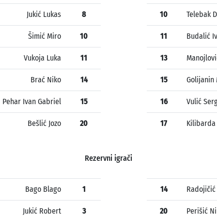
Jukić Lukas
8
10
Telebak D
Šimić Miro
10
11
Budalić I
Vukoja Luka
11
13
Manojlov
Brać Niko
14
15
Golijanin
Pehar Ivan Gabriel
15
16
Vulić Ser
Bešlić Jozo
20
17
Kilibarda
Rezervni igrači
Bago Blago
1
14
Radojičić
Jukić Robert
3
20
Perišić N