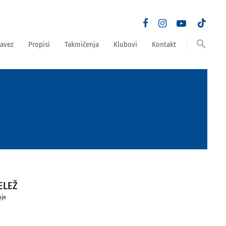
search
avez
Propisi
Takmičenja
Klubovi
Kontakt
ELEŽ
nje