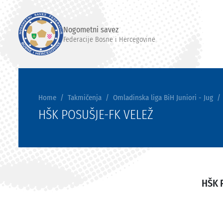
Nogometni savez
Federacije Bosne i Hercegovine
Home
Takmičenja
Omladinska liga BiH Juniori - Jug
HŠK POSUŠJE-FK VELEŽ
HŠK 