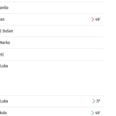
anilo
van
46'
ić Dušan
 Marko
gej
 Luka
 Luka
77'
ikola
46'