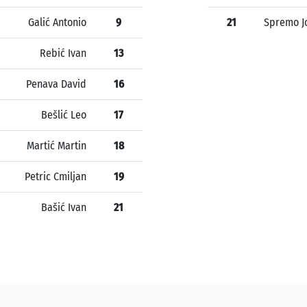
Galić Antonio
9
21
Spremo J
Rebić Ivan
13
Penava David
16
Bešlić Leo
17
Martić Martin
18
Petric Cmiljan
19
Bašić Ivan
21