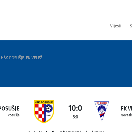
Vijesti
S
HŠK POSUŠJE-FK VELEŽ
10:0
POSUŠJE
FK V
Posušje
Nevesi
5:0