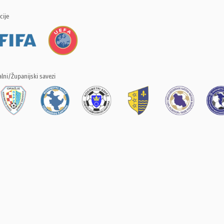
cije
lni/Županijski savezi