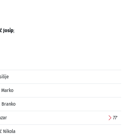
ć Josip
;
silije
ć Marko
ć Branko
azar
77'
ć Nikola