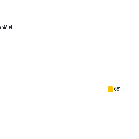
hić El
68'