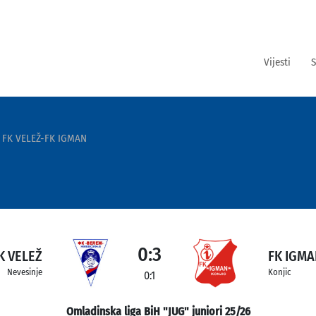
Vijesti
S
FK VELEŽ-FK IGMAN
0:3
K VELEŽ
FK IGM
Nevesinje
Konjic
0:1
Omladinska liga BiH "JUG" juniori 25/26