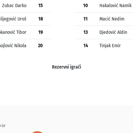
Zubac Darko
15
10
Hakalović Namik
iljegović Uroš
18
11
Macić Nedim
okanović Tibor
19
13
Djedović Aldin
ojlović Nikola
20
14
Tinjak Emir
Rezervni igrači
cije