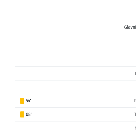
Glavni
54'
68'