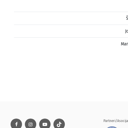
Š
J
Man
Partneri/Asocija