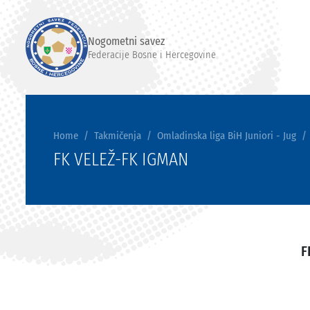
Nogometni savez
Federacije Bosne i Hercegovine
Home
Takmičenja
Omladinska liga BiH Juniori - Jug
FK VELEŽ-FK IGMAN
F