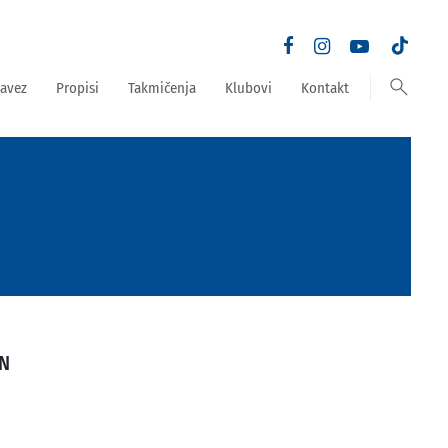
search
avez
Propisi
Takmičenja
Klubovi
Kontakt
AN