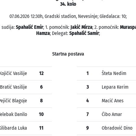
34. kolo
07.06.2026 12:30h, Gradski stadion, Nevesinje; Gledalaca: 10;
 sudija:
Spahalić Emir
; 1. pomoćnik:
Jakić Mirza
; 2. pomoćnik:
Muraspa
Hamza
; Delegat:
Spahalić Samir
;
Startna postava
Kojičić Vasilije
12
1
Šteta Nedim
Bratić Vasilije
6
3
Lepara Kerim
Pejičić Blagoje
8
4
Macić Anes
Telebak Danilo
10
7
Ćibo Amar
Kilibarda Luka
11
9
Obradović Dino