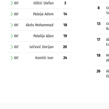
80'
Glibić Stefan
3
8
O
S
86'
Palaija Adem
14
13
O
86'
Abdo Mohammad
18
N
86'
Palalija Ajlan
19
17
A
E
80'
Ivičević Dorijan
20
18
M
86'
Komšić Ivor
24
A
26
Al
D