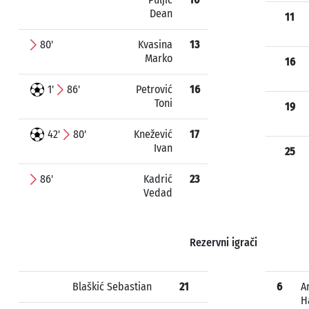
Dean
11
80'
Kvasina
13
Marko
16
1'
86'
Petrović
16
Toni
19
42'
80'
Knežević
17
Ivan
25
86'
Kadrić
23
Vedad
Rezervni igrači
Blaškić Sebastian
21
6
A
H