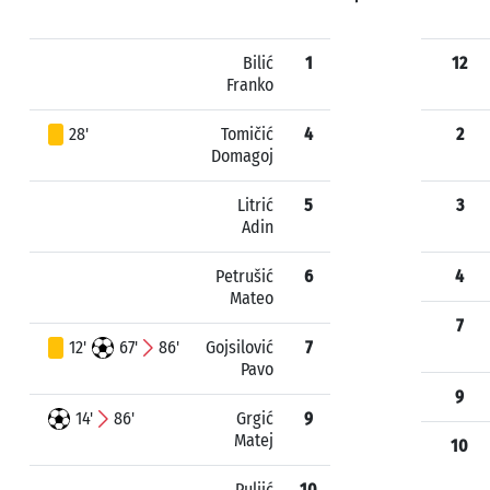
Bilić
1
12
Franko
28'
Tomičić
4
2
Domagoj
Litrić
5
3
Adin
Petrušić
6
4
Mateo
7
12'
67'
86'
Gojsilović
7
Pavo
9
14'
86'
Grgić
9
Matej
10
Puljić
10