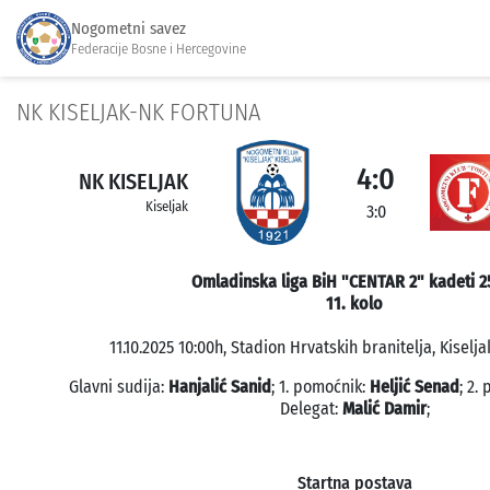
Nogometni savez
Federacije Bosne i Hercegovine
NK KISELJAK-NK FORTUNA
4:0
NK KISELJAK
Kiseljak
3:0
Omladinska liga BiH "CENTAR 2" kadeti 2
11. kolo
11.10.2025 10:00h, Stadion Hrvatskih branitelja, Kiselja
Glavni sudija:
Hanjalić Sanid
; 1. pomoćnik:
Heljić Senad
; 2.
Delegat:
Malić Damir
;
Startna postava