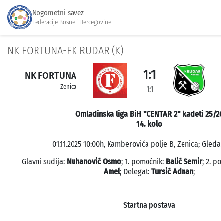
Nogometni savez
Federacije Bosne i Hercegovine
NK FORTUNA-FK RUDAR (K)
1:1
NK FORTUNA
Zenica
1:1
Omladinska liga BiH "CENTAR 2" kadeti 25/2
14. kolo
01.11.2025 10:00h, Kamberovića polje B, Zenica; Gleda
Glavni sudija:
Nuhanović Osmo
; 1. pomoćnik:
Balić Semir
; 2. 
Amel
; Delegat:
Tursić Adnan
;
Startna postava