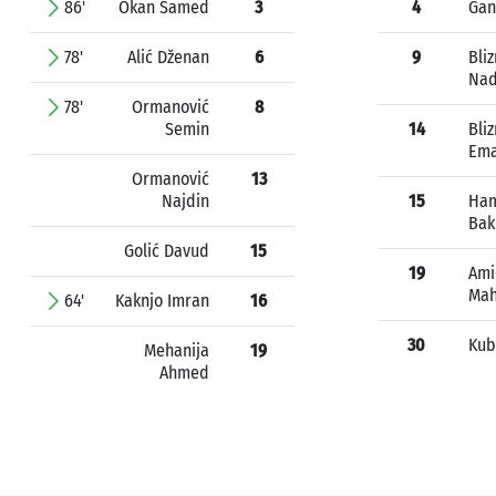
86'
Okan Samed
3
4
Gan
78'
Alić Dženan
6
9
Bli
Nad
78'
Ormanović
8
Semin
14
Bli
Em
Ormanović
13
Najdin
15
Ham
Bak
Golić Davud
15
19
Ami
Mah
64'
Kaknjo Imran
16
30
Kub
Mehanija
19
Ahmed