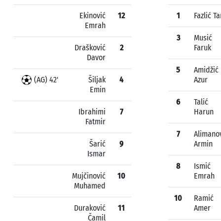
Ekinović
12
1
Fazlić Ta
Emrah
3
Musić
Drašković
2
Faruk
Davor
5
Amidžić
(AG) 42'
Šiljak
4
Azur
Emin
6
Talić
Ibrahimi
7
Harun
Fatmir
7
Alimano
Šarić
9
Armin
Ismar
8
Ismić
Mujčinović
10
Emrah
Muhamed
10
Ramić
Duraković
11
Amer
Čamil