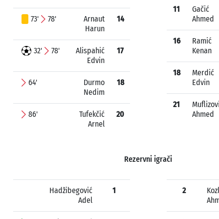
11
Gačić
73'
78'
Arnaut
14
Ahmed
Harun
16
Ramić
32'
78'
Alispahić
17
Kenan
Edvin
18
Merdić
64'
Durmo
18
Edvin
Nedim
21
Muflizov
86'
Tufekčić
20
Ahmed
Arnel
Rezervni igrači
Hadžibegović
1
2
Koz
Adel
Ah