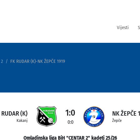
Vijesti
S
 2
FK RUDAR (K)-NK ŽEPČE 1919
1:0
 RUDAR (K)
NK ŽEPČE 
Kakanj
Žepče
0:0
Omladinska liga BiH "CENTAR 2" kadeti 25/26