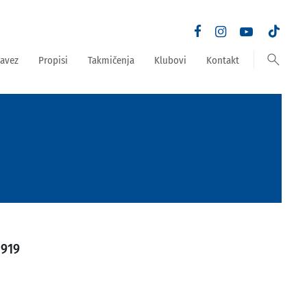
search
avez
Propisi
Takmičenja
Klubovi
Kontakt
1919