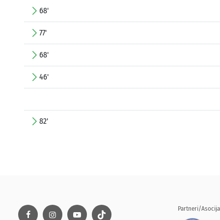
68'
77'
68'
46'
82'
Partneri/Asocija