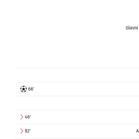
Glavni
66'
46'
82'
A