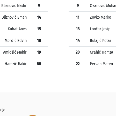
Bliznović Nadir
9
9
Okanović Muh
Bliznović Eman
14
11
Zovko Marko
Kubat Anes
15
13
Lončar Josip
Merdić Edvin
18
14
Bulajić Petar
Amidžić Mahir
19
20
Grahić Hamza
Hamzić Bakir
88
22
Pervan Mateo
cije