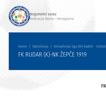
Nogometni savez
Federacije Bosne i Hercegovine
Home
Takmičenja
Omladinska liga BiH Kadeti - Centar
FK RUDAR (K)-NK ŽEPČE 1919
FK