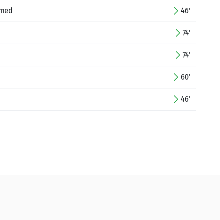
amed
46'
74'
74'
60'
46'