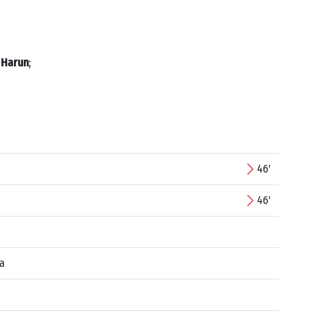
 Harun
;
46'
46'
ja