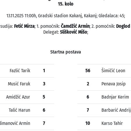
15. kolo
13.11.2025 11:00h, Gradski stadion Kakanj, Kakanj; Gledalaca: 45;
 sudija:
Fetić Mirza
; 1. pomoćnik:
Čamdžić Armin
; 2. pomoćnik:
Doglod
Delegat:
Slišković Mišo
;
Startna postava
Fazlić Tarik
1
56
Šimičić Leon
Musić Faruk
3
2
Penava Josip
Amidžić Azur
5
6
Badnjar Kerim
Talić Harun
6
7
Barbarić Andri
limanović Armin
7
10
Karso Tahir