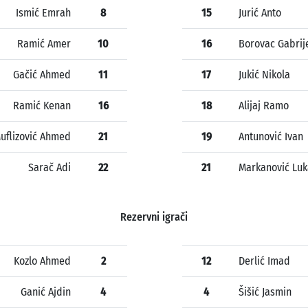
Ismić Emrah
8
15
Jurić Anto
Ramić Amer
10
16
Borovac Gabrij
Gačić Ahmed
11
17
Jukić Nikola
Ramić Kenan
16
18
Alijaj Ramo
uflizović Ahmed
21
19
Antunović Ivan
Sarač Adi
22
21
Markanović Luk
Rezervni igrači
Kozlo Ahmed
2
12
Derlić Imad
Ganić Ajdin
4
4
Šišić Jasmin