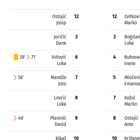
Ostojić
12
12
Cvitkovi
Josip
Marko
Juričić
2
2
Bogdan
Dane
Luka
28'
71'
Vidović
6
4
Buhova
Luka
Ivano
58'
Mandžo
7
5
Miočevi
Jozo
Emanue
Lovrić
8
7
Kožul
Luka
Marko
46'
Planinić
9
8
Ostojić
David
Ante
Kikaš
10
10
Križano