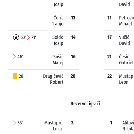
Josip
David
Ćorić
13
11
Petrovi
Franjo
Mihael
53'
71'
Soldo
14
17
Vučić
Josip
David
46'
Sušić
16
21
Ćesić
Matej
Gabriel
28'
Dragičević
20
22
Mustap
Robert
Leon
Rezervni igrači
58'
Mustapić
3
1
Alilov
Luka
Nikol