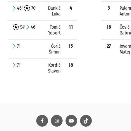
46'
70'
Dankić
4
3
Palam
Luka
Anton
54'
46'
Tomić
11
16
Čović
Robert
Gabri
71'
Ćorić
15
27
Jovan
Šimun
Matej
71'
Kordić
18
Slaven