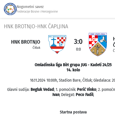
Nogometni savez
Federacije Bosne i Hercegovine
HNK BROTNJO-HNK ČAPLJINA
3:0
HNK BROTNJO
Čitluk
0:0
Č
Omladinska liga BiH grupa JUG - Kadeti 24/25
14. kolo
16.11.2024 10:00h, Stadion Bare, Čitluk; Gledalaca: 20
Glavni sudija:
Begluk Vedad
; 1. pomoćnik:
Perić Vinko
; 2. pomoćn
Ivan
; Delegat:
Peco Fadil
;
Startna postava