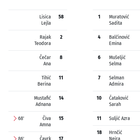
Lisica
58
1
Muratović
Lejla
Sadita
Rajak
2
4
Balčinović
Teodora
Emina
Čečar
8
6
Mušeljić
Ana
Selma
Tihić
11
7
Selman
Berina
Admira
Mustafić
14
10
Čataković
Adnana
Sarah
68'
Čiva
15
11
Suljić Azra
Amna
18
Hrnčić
86'
Čavrk
17
Nejra