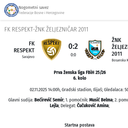
Nogometni savez
Federacije Bosne i Hercegovine
FK RESPEKT-ŽNK ŽELJEZNIČAR 2011
ŽNK
FK
0:2
ŽELJEZ
RESPEKT
2011
0:0
Sarajevo
Bosanska 
Prva ženska liga FBiH 25/26
6. kolo
02.11.2025 14:00h, Gradski stadion, Ilijaš; Gledalaca: 50
Glavni sudija:
Bećirević Semir
; 1. pomoćnik:
Musić Belma
; 2. pom
Lejla
; Delegat:
Čučuković Amina
;
Startna postava