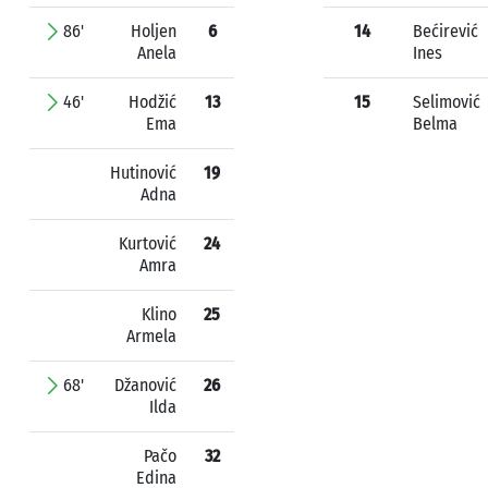
86'
Holjen
6
14
Bećirević
Anela
Ines
46'
Hodžić
13
15
Selimović
Ema
Belma
Hutinović
19
Adna
Kurtović
24
Amra
Klino
25
Armela
68'
Džanović
26
Ilda
Pačo
32
Edina