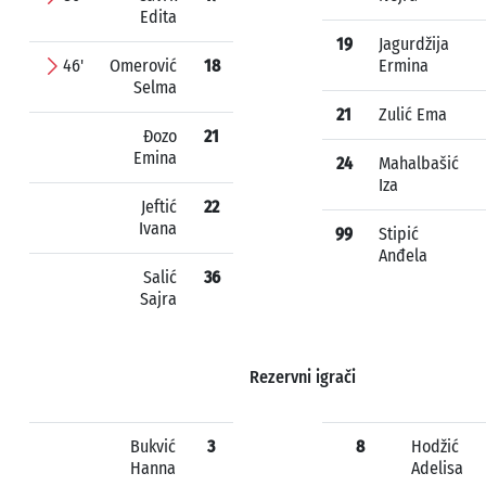
Edita
19
Jagurdžija
46'
Omerović
18
Ermina
Selma
21
Zulić Ema
Đozo
21
Emina
24
Mahalbašić
Iza
Jeftić
22
Ivana
99
Stipić
Anđela
Salić
36
Sajra
Rezervni igrači
Bukvić
3
8
Hodžić
Hanna
Adelisa