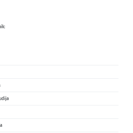
ik:
a
udija
ja