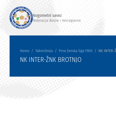
Nogometni savez
Federacije Bosne i Hercegovine
Home
Takmičenja
Prva ženska liga FBiH
NK INTER-
NK INTER-ŽNK BROTNJO