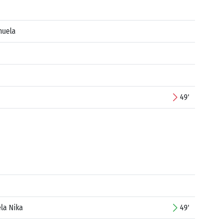
nuela
49'
la Nika
49'