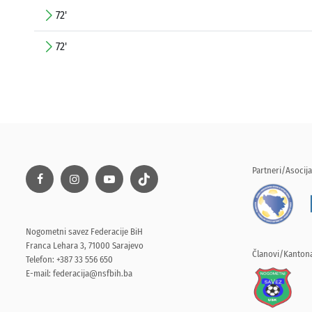
72'
72'
Partneri/Asocija
Nogometni savez Federacije BiH
Franca Lehara 3, 71000 Sarajevo
Članovi/Kantona
Telefon: +387 33 556 650
E-mail:
federacija@nsfbih.ba