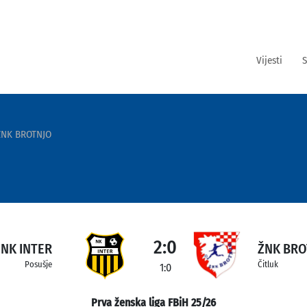
Vijesti
S
ŽNK BROTNJO
2:0
NK INTER
ŽNK BRO
Posušje
Čitluk
1:0
Prva ženska liga FBiH 25/26