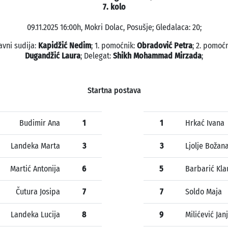
7. kolo
09.11.2025 16:00h, Mokri Dolac, Posušje; Gledalaca: 20;
avni sudija:
Kapidžić Nedim
; 1. pomoćnik:
Obradović Petra
; 2. pomoćn
Dugandžić Laura
; Delegat:
Shikh Mohammad Mirzada
;
Startna postava
Budimir Ana
1
1
Hrkać Ivana
Landeka Marta
3
3
Ljolje Božan
Martić Antonija
6
5
Barbarić Kla
Čutura Josipa
7
7
Soldo Maja
Landeka Lucija
8
9
Milićević Jan