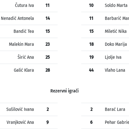
Čutura Iva
11
10
Soldo Marta
Nenadić Antonela
14
11
Barbarić Ma
Bandić Tea
15
15
Miletić Nika
Malekin Mara
23
18
Doko Marija
Širić Ana
25
19
Ljolje Iva
Galić Klara
28
44
Vlaho Lana
Rezervni igrači
Sušilović Ivana
2
2
Barać Lara
Vranjković Ana
9
6
Pehar Gabrie