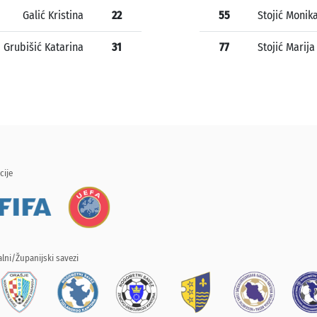
Galić Kristina
22
55
Stojić Monik
Grubišić Katarina
31
77
Stojić Marija
cije
lni/Županijski savezi