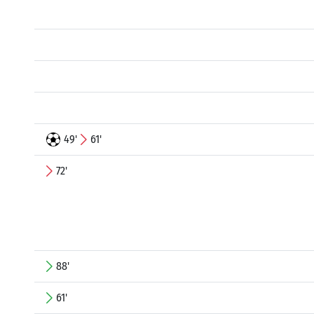
49'
61'
72'
88'
61'