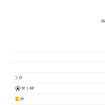
Gl
72'
19'
88'
29'