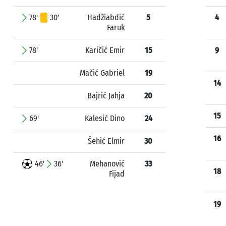
78'
30'
Hadžiabdić
5
4
Faruk
78'
Karičić Emir
15
9
Mačić Gabriel
19
14
Bajrić Jahja
20
15
69'
Kalesić Dino
24
16
Šehić Elmir
30
46'
36'
Mehanović
33
18
Fijad
19