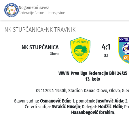
Nogometni savez
Federacije Bosne i Hercegovine
NK STUPČANICA-NK TRAVNIK
4:1
NK STUPČANICA
Olovo
0:1
WWIN Prva liga Federacije BiH 24/25
13. kolo
09.11.2024 13:30h, Stadion Danac Olovo, Olovo; Gle
Glavni sudija:
Osmanović Edin
; 1. pomoćnik:
Jusufović Aida
; 2
Četvrti sudija:
Svrakić Husejn
; Delegat:
Hodžić Eldin
; P
Hasanbegović Ibrahim
;