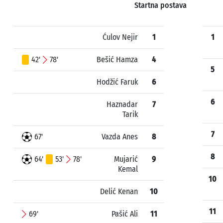
Startna postava
Ćulov Nejir
1
1
42'
78'
Bešić Hamza
4
5
Hodžić Faruk
6
6
Haznadar
7
Tarik
7
67'
Vazda Anes
8
8
64'
53'
78'
Mujarić
9
Kemal
10
Delić Kenan
10
11
69'
Pašić Ali
11