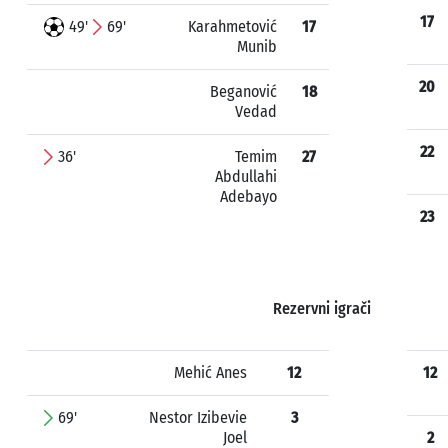
17
49'
69'
Karahmetović
17
Munib
20
Beganović
18
Vedad
22
36'
Temim
27
Abdullahi
Adebayo
23
Rezervni igrači
Mehić Anes
12
12
69'
Nestor Izibevie
3
Joel
2