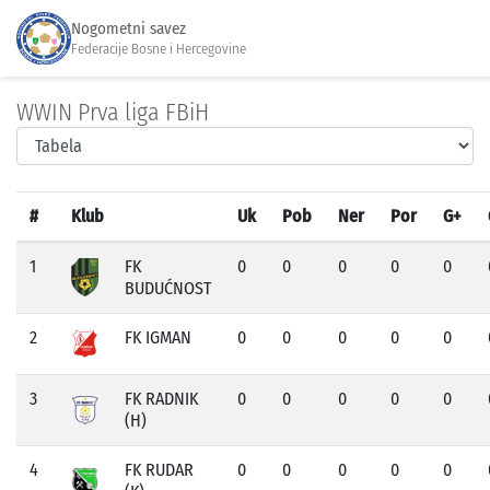
Nogometni savez
Federacije Bosne i Hercegovine
WWIN Prva liga FBiH
#
Klub
Uk
Pob
Ner
Por
G+
1
FK
0
0
0
0
0
BUDUĆNOST
2
FK IGMAN
0
0
0
0
0
3
FK RADNIK
0
0
0
0
0
(H)
4
FK RUDAR
0
0
0
0
0