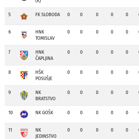
(K)
5
FK SLOBODA
0
0
0
0
0
6
HNK
0
0
0
0
0
TOMISLAV
7
HNK
0
0
0
0
0
ČAPLJINA
8
HŠK
0
0
0
0
0
POSUŠJE
9
NK
0
0
0
0
0
BRATSTVO
10
NK GOŠK
0
0
0
0
0
11
NK
0
0
0
0
0
JEDINSTVO