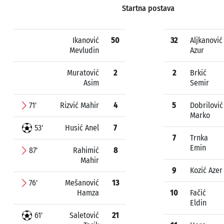
Startna postava
Ikanović
50
32
Aljkanović
Mevludin
Azur
Muratović
2
2
Brkić
Asim
Semir
71'
Rizvić Mahir
4
5
Dobrilović
Marko
53'
Husić Anel
7
7
Trnka
Emin
87'
Rahimić
8
Mahir
9
Kozić Azer
76'
Mešanović
13
Hamza
10
Fačić
Eldin
61'
Saletović
21