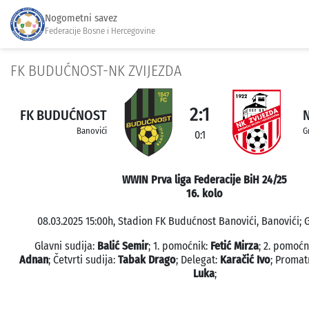
Nogometni savez
Federacije Bosne i Hercegovine
FK BUDUĆNOST-NK ZVIJEZDA
2:1
FK BUDUĆNOST
Banovići
G
0:1
WWIN Prva liga Federacije BiH 24/25
16. kolo
08.03.2025 15:00h, Stadion FK Budućnost Banovići, Banovići; 
Glavni sudija:
Balić Semir
; 1. pomoćnik:
Fetić Mirza
; 2. pomoćn
Adnan
; Četvrti sudija:
Tabak Drago
; Delegat:
Karačić Ivo
; Promat
Luka
;