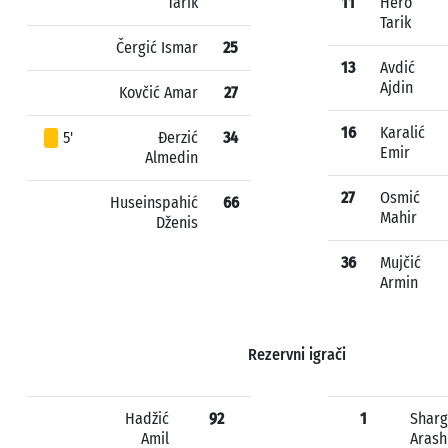
Tarik
11
Hero
Tarik
Čergić Ismar
25
13
Avdić
Ajdin
Kovčić Amar
27
16
Karalić
5'
Đerzić
34
Emir
Almedin
27
Osmić
Huseinspahić
66
Mahir
Dženis
36
Mujčić
Armin
Rezervni igrači
Hadžić
92
1
Sharg
Amil
Arash