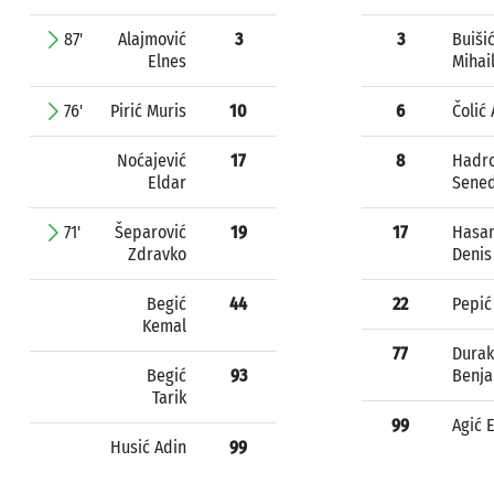
87'
Alajmović
3
3
Buiši
Elnes
Mihai
76'
Pirić Muris
10
6
Čolić
Noćajević
17
8
Hadro
Eldar
Sened
71'
Šeparović
19
17
Hasan
Zdravko
Denis
Begić
44
22
Pepić
Kemal
77
Durak
Begić
93
Benj
Tarik
99
Agić 
Husić Adin
99