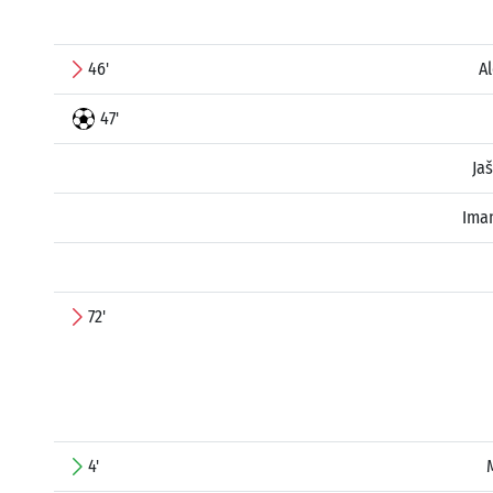
46'
Al
47'
Jaš
Ima
72'
4'