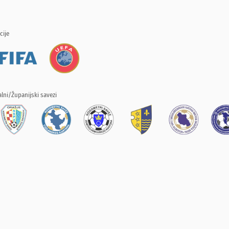
cije
lni/Županijski savezi