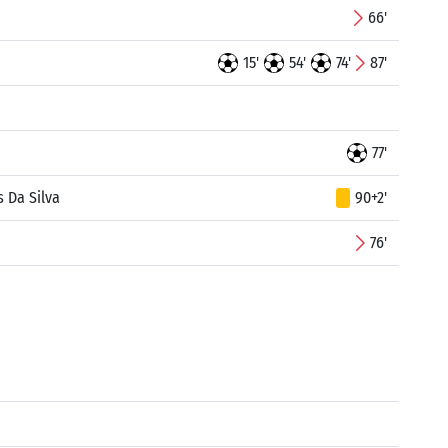
66'
15'
54'
74'
87'
77'
s Da Silva
90+2'
76'