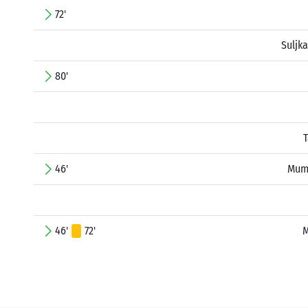
72'
Suljk
80'
46'
Mumi
46'
72'
M