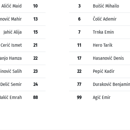
Aličić Maid
10
3
Buišić Mihailo
anović Mahir
13
6
Čolić Ademir
Jahić Alija
15
7
Trnka Emin
Cerić Ismet
21
11
Hero Tarik
Tanjo Hamza
22
17
Hasanović Denis
nović Salih
23
22
Pepić Kadir
Delić Semir
24
77
Duraković Benjami
akić Emrah
88
99
Agić Emir