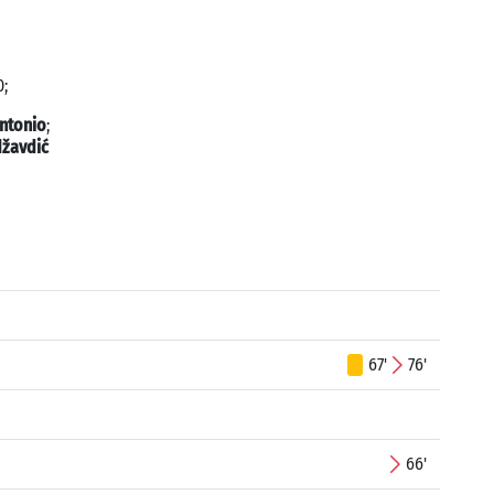
0;
ntonio
;
žavdić
67'
76'
66'