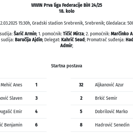
WWIN Prva liga Federacije BiH 24/25
18. kolo
2.03.2025 15:30h, Gradski stadion Srebrenik, Srebrenik; Gledalaca: 50
 sudija:
Šarić Armin
; 1. pomoćnik:
Tičić Mirza
; 2. pomoćnik:
Marčinko A
 sudija:
Baručija Ajdin
; Delegat:
Kahrić Sead
; Promatrač suđenja:
Had
Admir
;
Startna postava
Mehić Anes
1
32
Aljkanović Azur
ović Slaven
3
2
Brkić Semir
ugalić Emir
4
5
Dobrilović Marko
lić Benjamin
6
8
Hadrović Senedin