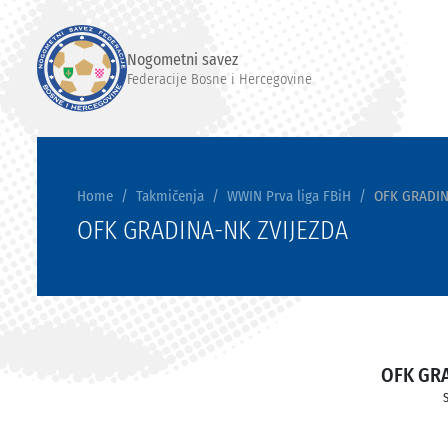
Nogometni savez
Federacije Bosne i Hercegovine
Home
Takmičenja
WWIN Prva liga FBiH
OFK GRADIN
OFK GRADINA-NK ZVIJEZDA
OFK GR