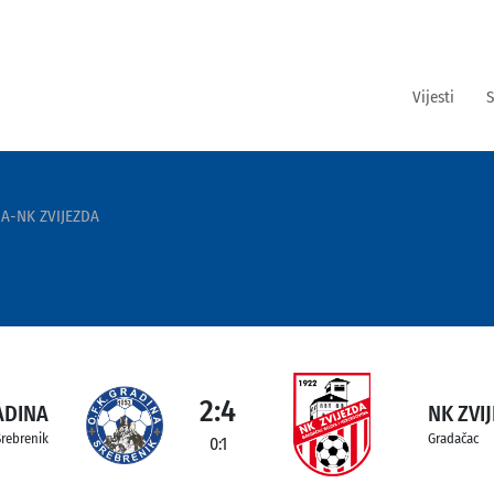
Vijesti
S
A-NK ZVIJEZDA
2:4
ADINA
NK ZVI
Srebrenik
Gradačac
0:1