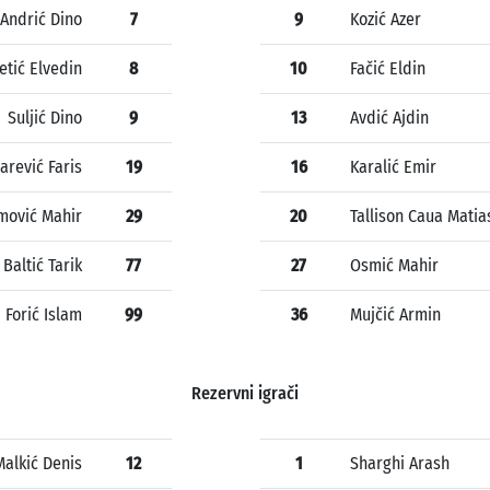
Andrić Dino
7
9
Kozić Azer
etić Elvedin
8
10
Fačić Eldin
Suljić Dino
9
13
Avdić Ajdin
arević Faris
19
16
Karalić Emir
mović Mahir
29
20
Tallison Caua Matia
Baltić Tarik
77
27
Osmić Mahir
Forić Islam
99
36
Mujčić Armin
Rezervni igrači
Malkić Denis
12
1
Sharghi Arash