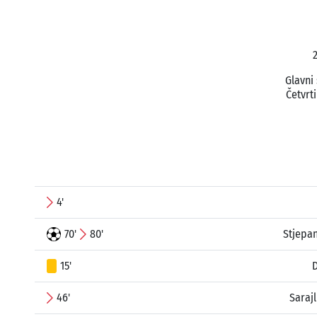
2
Glavni
Četvrti
4'
70'
80'
Stjepan
15'
D
46'
Saraj