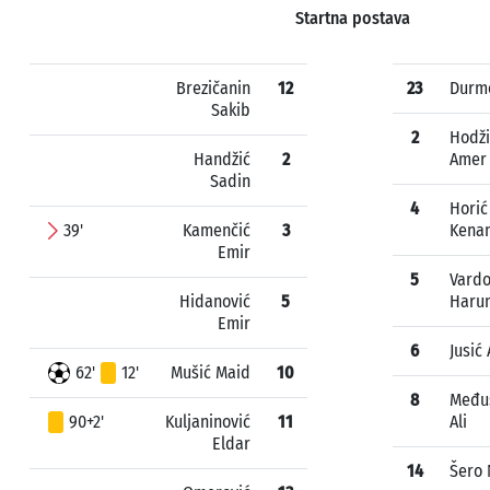
Startna postava
Brezičanin
12
23
Durm
Sakib
2
Hodži
Handžić
2
Amer
Sadin
4
Horić
39'
Kamenčić
3
Kena
Emir
5
Vard
Hidanović
5
Haru
Emir
6
Jusić
62'
12'
Mušić Maid
10
8
Međus
90+2'
Kuljaninović
11
Ali
Eldar
14
Šero 