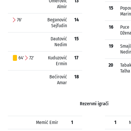
Omerović
13
Almir
15
Popov
Marin
76'
Beganović
14
Sejfudin
16
Puce
Džen
Dautović
15
Nedim
19
Smajl
Nedi
64'
72'
Kuduzović
17
Ermin
20
Tabak
Talha
Bećirović
18
Amar
Rezervni igrači
Memić Emir
1
1
N