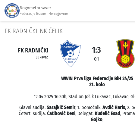
Nogometni savez
Federacije Bosne i Hercegovine
FK RADNIČKI-NK ČELIK
1:3
FK RADNIČKI
Lukavac
0:1
WWIN Prva liga Federacije BiH 24/25
21. kolo
12.04.2025 16:30h, Stadion Jošik Lukavac, Lukavac; G
Glavni sudija:
Sarajkić Semir
; 1. pomoćnik:
Avdić Haris
; 2. 
Četvrti sudija:
Ćatibović Deni
; Delegat:
Kudelić Esad
; Proma
Gojko
;