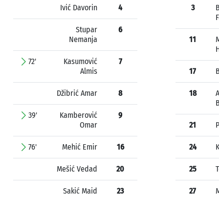
Ivić Davorin
4
3
F
Stupar
6
Nemanja
11
M
72'
Kasumović
7
Almis
17
Džibrić Amar
8
18
39'
Kamberović
9
Omar
21
76'
Mehić Emir
16
24
K
Mešić Vedad
20
25
T
Sakić Maid
23
27