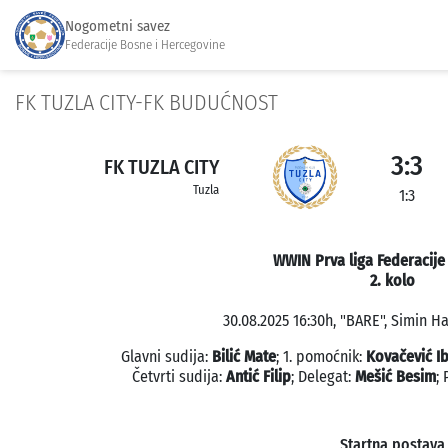
Nogometni savez
Federacije Bosne i Hercegovine
FK TUZLA CITY-FK BUDUĆNOST
3:3
FK TUZLA CITY
Tuzla
1:3
WWIN Prva liga Federacije
2. kolo
30.08.2025 16:30h, "BARE", Simin Ha
Glavni sudija:
Bilić Mate
; 1. pomoćnik:
Kovačević I
Četvrti sudija:
Antić Filip
; Delegat:
Mešić Besim
;
Startna postava