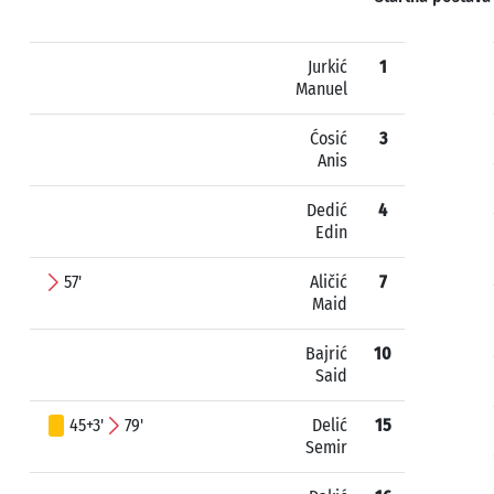
Jurkić
1
Manuel
Ćosić
3
Anis
Dedić
4
Edin
57'
Aličić
7
Maid
Bajrić
10
Said
45+3'
79'
Delić
15
Semir