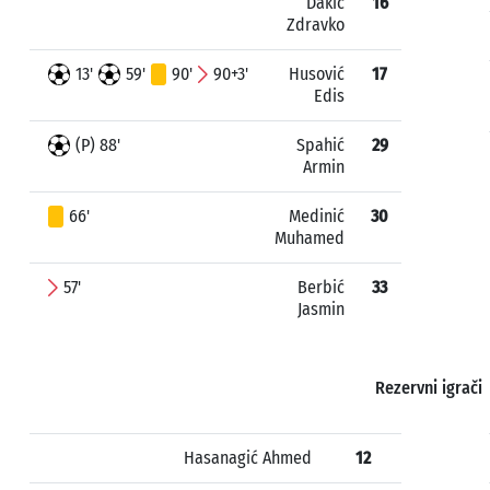
Dakić
16
Zdravko
13'
59'
90'
90+3'
Husović
17
Edis
(P) 88'
Spahić
29
Armin
66'
Medinić
30
Muhamed
57'
Berbić
33
Jasmin
Rezervni igrači
Hasanagić Ahmed
12