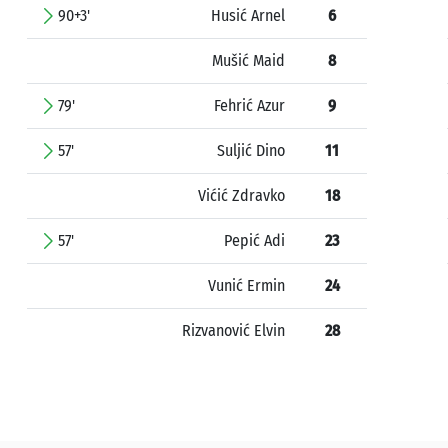
90+3'
Husić Arnel
6
Mušić Maid
8
79'
Fehrić Azur
9
57'
Suljić Dino
11
Vićić Zdravko
18
57'
Pepić Adi
23
Vunić Ermin
24
Rizvanović Elvin
28