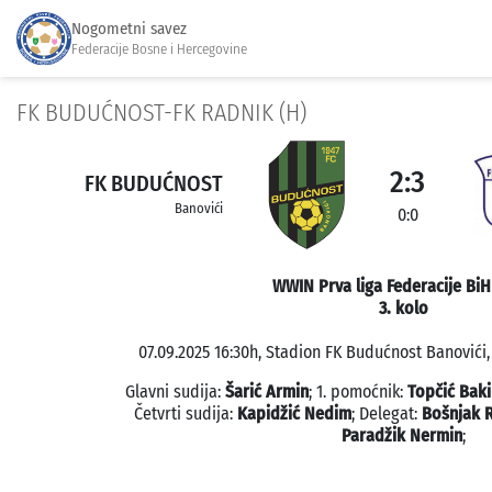
Nogometni savez
Federacije Bosne i Hercegovine
FK BUDUĆNOST-FK RADNIK (H)
2:3
FK BUDUĆNOST
Banovići
0:0
WWIN Prva liga Federacije BiH
3. kolo
07.09.2025 16:30h, Stadion FK Budućnost Banovići,
Glavni sudija:
Šarić Armin
; 1. pomoćnik:
Topčić Baki
Četvrti sudija:
Kapidžić Nedim
; Delegat:
Bošnjak 
Paradžik Nermin
;