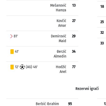
Mešanović
13
18
Hamza
Kovčić
27
25
Amar
32
81'
Demirović
29
Maid
33
41'
Đerzić
34
Almedin
12'
(AG) 46'
Hodžić
77
Anel
Rezervni igrači
Berbić Ibrahim
95
1