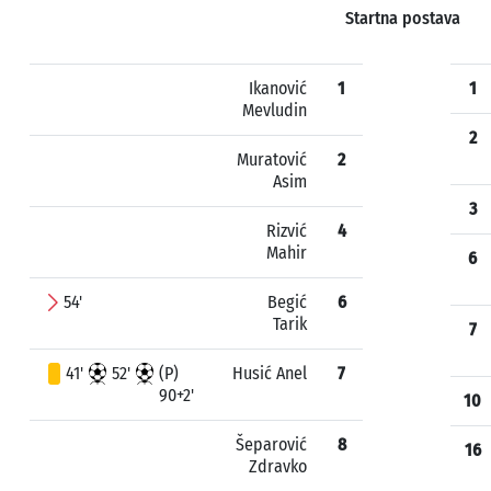
Startna postava
Ikanović
1
1
Mevludin
2
Muratović
2
Asim
3
Rizvić
4
Mahir
6
54'
Begić
6
Tarik
7
41'
52'
(P)
Husić Anel
7
90+2'
10
Šeparović
8
16
Zdravko