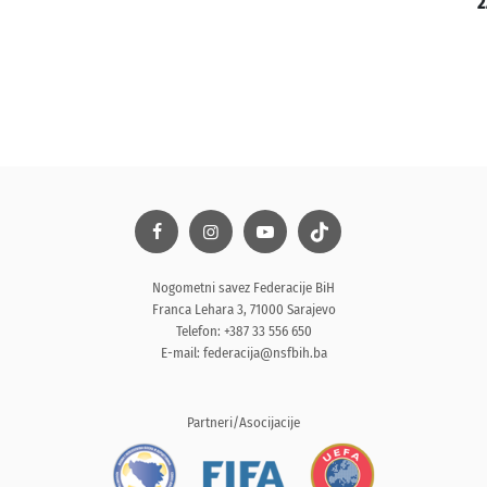
2
Nogometni savez Federacije BiH
Franca Lehara 3, 71000 Sarajevo
Telefon: +387 33 556 650
E-mail:
federacija@nsfbih.ba
Partneri/Asocijacije