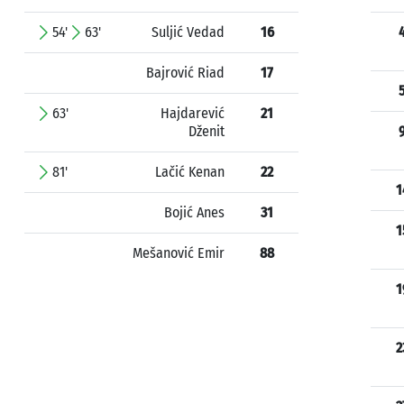
54'
63'
Suljić Vedad
16
Bajrović Riad
17
63'
Hajdarević
21
Dženit
81'
Lačić Kenan
22
1
Bojić Anes
31
1
Mešanović Emir
88
1
2