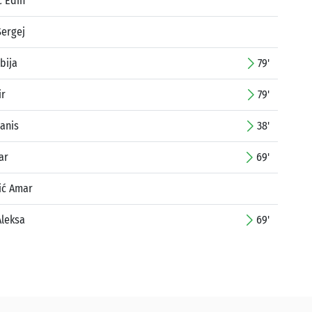
ć Edin
Sergej
bija
79'
ir
79'
anis
38'
ar
69'
ić Amar
Aleksa
69'