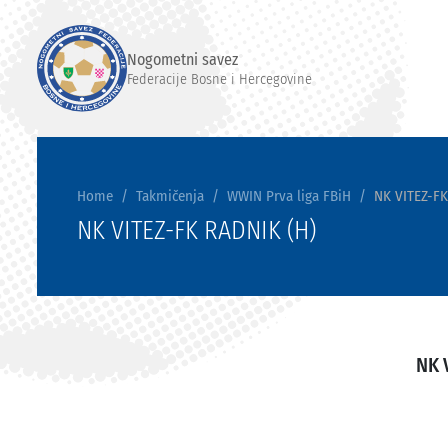
Nogometni savez
Federacije Bosne i Hercegovine
Home
Takmičenja
WWIN Prva liga FBiH
NK VITEZ-FK
NK VITEZ-FK RADNIK (H)
NK 