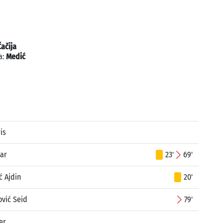
Čačija
a:
Medić
is
ar
23'
69'
ć Ajdin
20'
vić Seid
79'
er