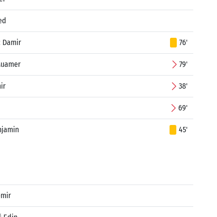
ed
ć Damir
76'
Muamer
79'
ir
38'
69'
njamin
45'
emir