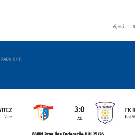
Vijesti
S
 RADNIK (H)
3:0
VITEZ
FK 
Vitez
Hadžić
2:0
WWIN Prva liga Federacije BiH 25/26