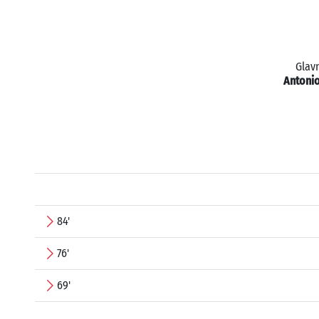
Glavn
Antoni
84'
76'
69'