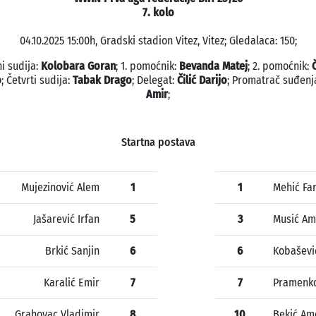
7. kolo
04.10.2025 15:00h, Gradski stadion Vitez, Vitez; Gledalaca: 150;
i sudija:
Kolobara Goran
; 1. pomoćnik:
Bevanda Matej
; 2. pomoćnik:
o
; Četvrti sudija:
Tabak Drago
; Delegat:
Čilić Darijo
; Promatrač suđenj
Amir
;
Startna postava
Mujezinović Alem
1
1
Mehić Far
Jašarević Irfan
5
3
Musić Am
Brkić Sanjin
6
6
Kobaševi
Karalić Emir
7
7
Pramenko
Grahovac Vladimir
8
10
Bekić Am