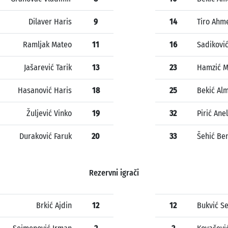
Dilaver Haris
9
14
Tiro Ahm
Ramljak Mateo
11
16
Sadikovi
Jašarević Tarik
13
23
Hamzić 
Hasanović Haris
18
25
Bekić Alm
Žuljević Vinko
19
32
Pirić Anel
Duraković Faruk
20
33
Šehić Be
Rezervni igrači
Brkić Ajdin
12
12
Bukvić S