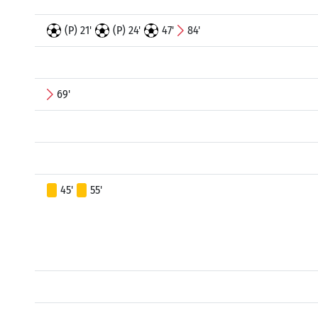
(P) 21'
(P) 24'
47'
84'
69'
45'
55'