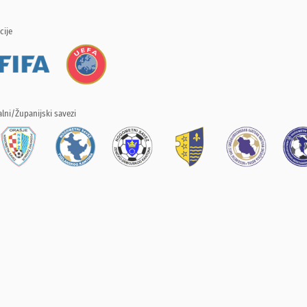
cije
lni/Županijski savezi