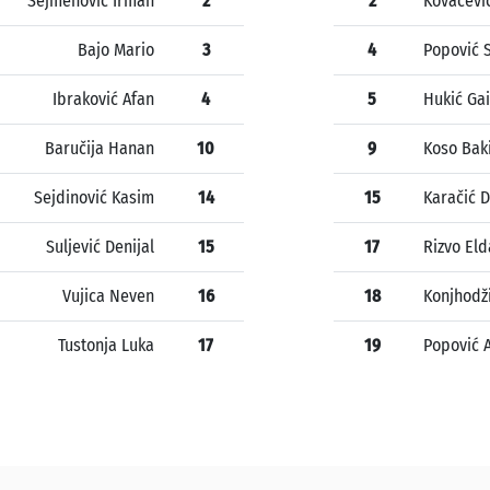
Sejmenović Irman
2
2
Kovačevi
Bajo Mario
3
4
Popović 
Ibraković Afan
4
5
Hukić Gai
Baručija Hanan
10
9
Koso Bak
Sejdinović Kasim
14
15
Karačić D
Suljević Denijal
15
17
Rizvo Eld
Vujica Neven
16
18
Konjhodž
Tustonja Luka
17
19
Popović 