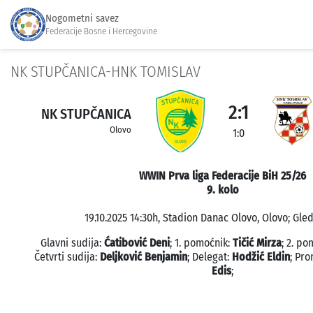
Nogometni savez
Federacije Bosne i Hercegovine
NK STUPČANICA-HNK TOMISLAV
2:1
NK STUPČANICA
Olovo
1:0
WWIN Prva liga Federacije BiH 25/26
9. kolo
19.10.2025 14:30h, Stadion Danac Olovo, Olovo; Gled
Glavni sudija:
Ćatibović Deni
; 1. pomoćnik:
Tičić Mirza
; 2. po
Četvrti sudija:
Deljković Benjamin
; Delegat:
Hodžić Eldin
; Pr
Edis
;