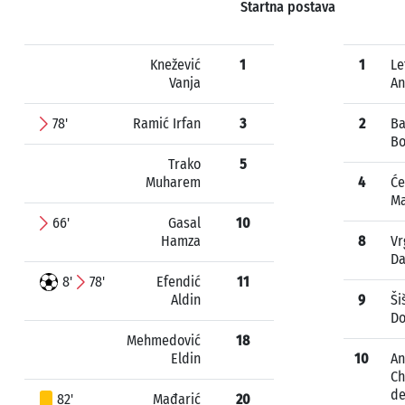
Startna postava
Knežević
1
1
Le
Vanja
An
78'
Ramić Irfan
3
2
Ba
Bo
Trako
5
Muharem
4
Će
Ma
66'
Gasal
10
Hamza
8
Vr
Da
8'
78'
Efendić
11
Aldin
9
Ši
D
Mehmedović
18
Eldin
10
An
Ch
de
82'
Mađarić
20