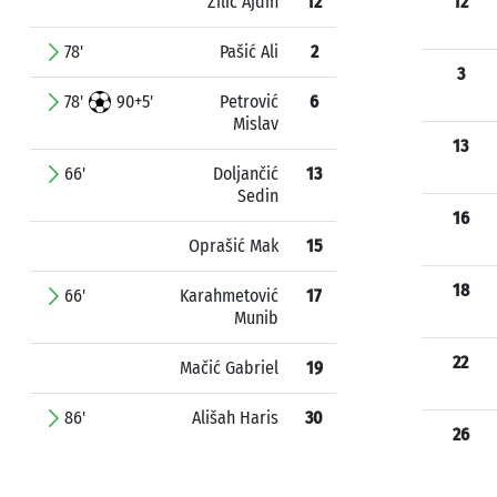
Žilić Ajdin
12
12
78'
Pašić Ali
2
3
78'
90+5'
Petrović
6
Mislav
13
66'
Doljančić
13
Sedin
16
Oprašić Mak
15
18
66'
Karahmetović
17
Munib
22
Mačić Gabriel
19
86'
Ališah Haris
30
26