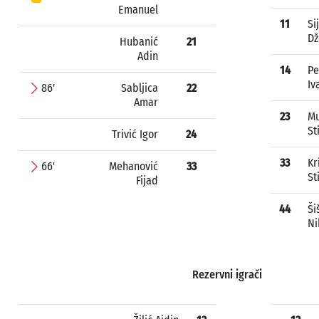
Emanuel
11
Si
Dž
Hubanić
21
Adin
14
Pe
Iv
86'
Sabljica
22
Amar
23
Mu
St
Trivić Igor
24
33
Kr
66'
Mehanović
33
St
Fijad
44
Ši
Ni
Rezervni igrači