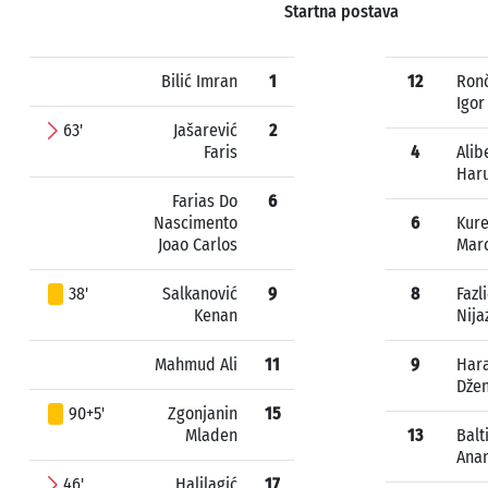
Startna postava
Bilić Imran
1
12
Ronč
Igor
63'
Jašarević
2
Faris
4
Alib
Har
Farias Do
6
Nascimento
6
Kure
Joao Carlos
Mar
38'
Salkanović
9
8
Fazl
Kenan
Nija
Mahmud Ali
11
9
Hara
Dže
90+5'
Zgonjanin
15
Mladen
13
Balt
Ana
46'
Halilagić
17