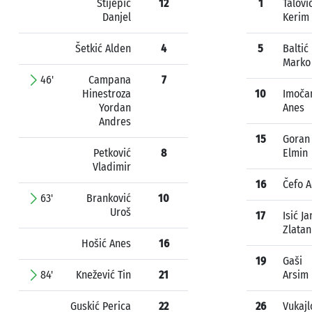
Stijepić
12
1
Talovi
Danjel
Kerim
Šetkić Alden
4
5
Baltić
Marko
46'
Campana
7
Hinestroza
10
Imoča
Yordan
Anes
Andres
15
Goran
Petković
8
Elmin
Vladimir
16
Čefo A
63'
Branković
10
Uroš
17
Isić Ja
Zlatan
Hošić Anes
16
19
Gaši
84'
Knežević Tin
21
Arsim
Guskić Perica
22
26
Vukajl