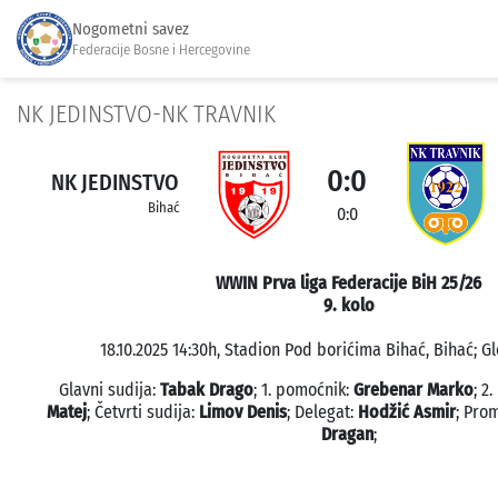
Nogometni savez
Federacije Bosne i Hercegovine
NK JEDINSTVO-NK TRAVNIK
0:0
NK JEDINSTVO
Bihać
0:0
WWIN Prva liga Federacije BiH 25/26
9. kolo
18.10.2025 14:30h, Stadion Pod borićima Bihać, Bihać; Gl
Glavni sudija:
Tabak Drago
; 1. pomoćnik:
Grebenar Marko
; 2
Matej
; Četvrti sudija:
Limov Denis
; Delegat:
Hodžić Asmir
; Pro
Dragan
;