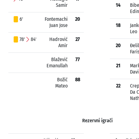
Samir
14
Bibe
Edin
6'
Fontemachi
20
Juan Jose
18
Jank
Leo
78'
84'
Hadrović
27
Amir
20
Đeli
Fari
Blažević
77
Emanullah
21
Mark
Dav
Božić
88
Mateo
22
Crep
Da C
Nat
Rezervni igrači