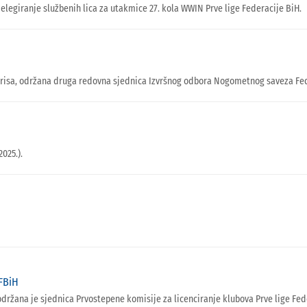
delegiranje službenih lica za utakmice 27. kola WWIN Prve lige Federacije BiH.
risa, održana druga redovna sjednica Izvršnog odbora Nogometnog saveza Fed
025.).
 FBiH
držana je sjednica Prvostepene komisije za licenciranje klubova Prve lige Fed