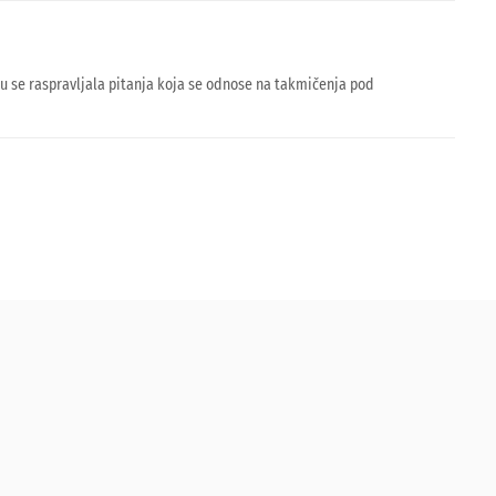
 se raspravljala pitanja koja se odnose na takmičenja pod