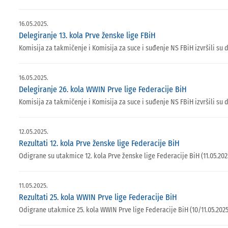
16.05.2025.
Delegiranje 13. kola Prve ženske lige FBiH
Komisija za takmičenje i Komisija za suce i suđenje NS FBiH izvršili su 
16.05.2025.
Delegiranje 26. kola WWIN Prve lige Federacije BiH
Komisija za takmičenje i Komisija za suce i suđenje NS FBiH izvršili su 
12.05.2025.
Rezultati 12. kola Prve ženske lige Federacije BiH
Odigrane su utakmice 12. kola Prve ženske lige Federacije BiH (11.05.2025
11.05.2025.
Rezultati 25. kola WWIN Prve lige Federacije BiH
Odigrane utakmice 25. kola WWIN Prve lige Federacije BiH (10/11.05.2025.