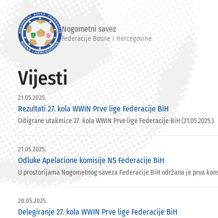
Nogometni savez
Federacije Bosne i Hercegovine
Vijesti
21.05.2025.
Rezultati 27. kola WWIN Prve lige Federacije BiH
Odigrane utakmice 27. kola WWIN Prve lige Federacije BiH (21.05.2025.).
21.05.2025.
Odluke Apelacione komisije NS Federacije BiH
U prostorijama Nogometnog saveza Federacije BiH održana je prva kons
20.05.2025.
Delegiranje 27. kola WWIN Prve lige Federacije BiH