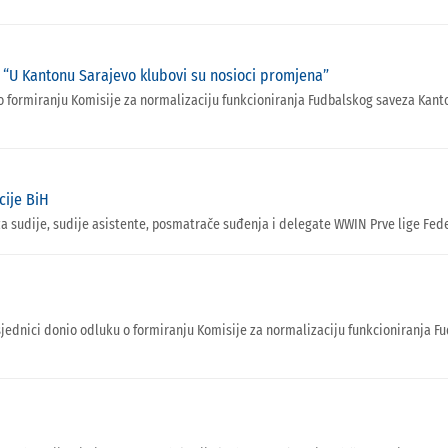
ć “U Kantonu Sarajevo klubovi su nosioci promjena”
 formiranju Komisije za normalizaciju funkcioniranja Fudbalskog saveza Kanton
cije BiH
za sudije, sudije asistente, posmatrače suđenja i delegate WWIN Prve lige Fed
jednici donio odluku o formiranju Komisije za normalizaciju funkcioniranja F