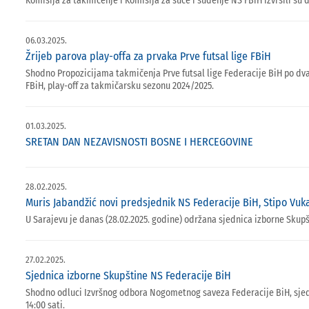
Komisija za takmičenje i Komisija za suce i suđenje NS FBiH izvršili su 
06.03.2025.
Žrijeb parova play-offa za prvaka Prve futsal lige FBiH
Shodno Propozicijama takmičenja Prve futsal lige Federacije BiH po dva n
FBiH, play-off za takmičarsku sezonu 2024/2025.
01.03.2025.
SRETAN DAN NEZAVISNOSTI BOSNE I HERCEGOVINE
28.02.2025.
Muris Jabandžić novi predsjednik NS Federacije BiH, Stipo Vu
U Sarajevu je danas (28.02.2025. godine) održana sjednica izborne Sku
27.02.2025.
Sjednica izborne Skupštine NS Federacije BiH
Shodno odluci Izvršnog odbora Nogometnog saveza Federacije BiH, sjedn
14:00 sati.