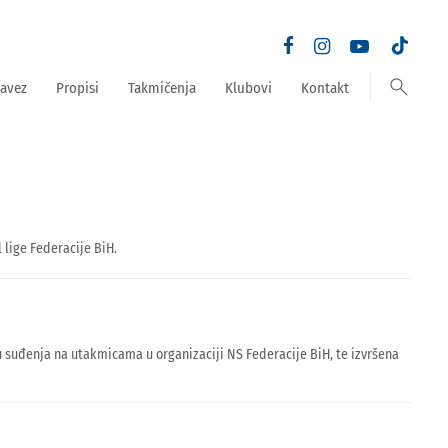
search
avez
Propisi
Takmičenja
Klubovi
Kontakt
 lige Federacije BiH.
u suđenja na utakmicama u organizaciji NS Federacije BiH, te izvršena