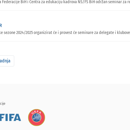
a Federacije BiH i Centra za edukaciju kadrova NS/FS BiH održan seminar za r
ER
 sezone 2024/2025 organizirat će i provest će seminare za delegate i klubove
adnja
cije