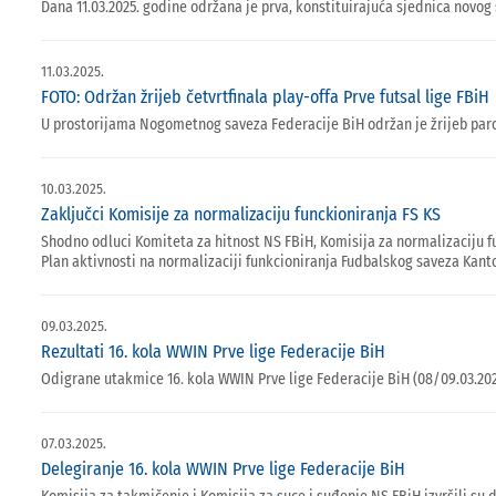
Dana 11.03.2025. godine održana je prva, konstituirajuća sjednica nov
11.03.2025.
FOTO: Održan žrijeb četvrtfinala play-offa Prve futsal lige FBiH
U prostorijama Nogometnog saveza Federacije BiH održan je žrijeb parov
10.03.2025.
Zaključci Komisije za normalizaciju funckioniranja FS KS
Shodno odluci Komiteta za hitnost NS FBiH, Komisija za normalizaciju f
Plan aktivnosti na normalizaciji funkcioniranja Fudbalskog saveza Kant
09.03.2025.
Rezultati 16. kola WWIN Prve lige Federacije BiH
Odigrane utakmice 16. kola WWIN Prve lige Federacije BiH (08/09.03.202
07.03.2025.
Delegiranje 16. kola WWIN Prve lige Federacije BiH