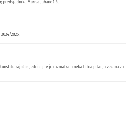
og predsjednika Murisa Jabandžića.
u 2024/2025.
onstituirajuću sjednicu, te je razmatrala neka bitna pitanja vezana za