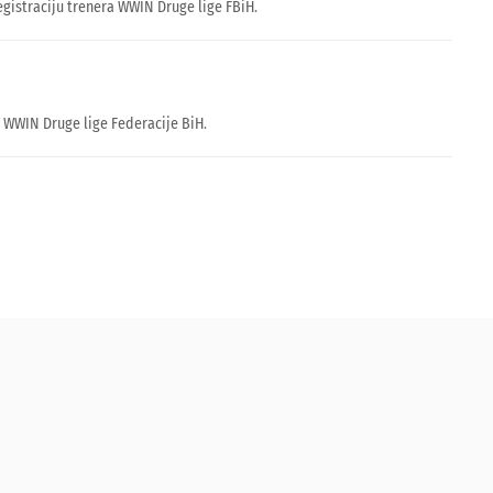
egistraciju trenera WWIN Druge lige FBiH.
 WWIN Druge lige Federacije BiH.