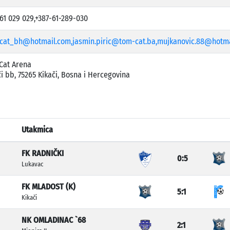
 61 029 029,+387-61-289-030
cat_bh@hotmail.com,jasmin.piric@tom-cat.ba,mujkanovic.88@hotma
Cat Arena
či bb, 75265 Kikači, Bosna i Hercegovina
Utakmica
FK RADNIČKI
0:5
Lukavac
FK MLADOST (K)
5:1
Kikači
NK OMLADINAC `68
2:1