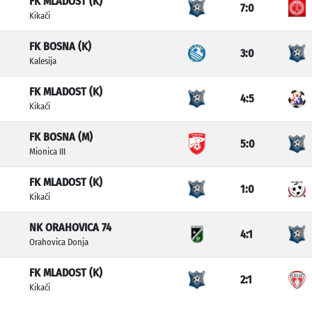
FK MLADOST (K)
7:0
Kikači
FK BOSNA (K)
3:0
Kalesija
FK MLADOST (K)
4:5
Kikači
FK BOSNA (M)
5:0
Mionica III
FK MLADOST (K)
1:0
Kikači
NK ORAHOVICA 74
4:1
Orahovica Donja
FK MLADOST (K)
2:1
Kikači