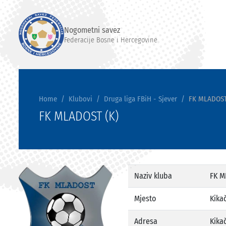
Nogometni savez
Federacije Bosne i Hercegovine
Home
Klubovi
Druga liga FBiH - Sjever
FK MLADOST
FK MLADOST (K)
Naziv kluba
FK M
Mjesto
Kikač
Adresa
Kika