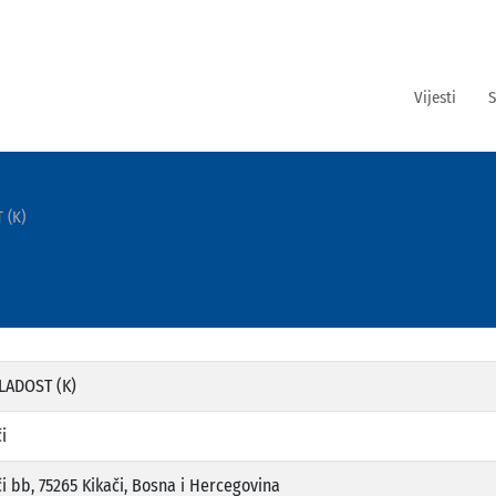
Vijesti
S
 (K)
LADOST (K)
i
či bb, 75265 Kikači, Bosna i Hercegovina