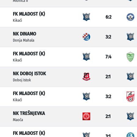
Mionica II
FK MLADOST (K)
6:2
Kikači
NK DINAMO
3:2
Donja Mahala
FK MLADOST (K)
7:4
Kikači
NK DOBOJ ISTOK
2:1
Doboj Istok
FK MLADOST (K)
3:2
Kikači
NK TREŠNJEVKA
2:1
Maoča
FK MLADOST (K)
3:1