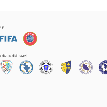
cije
lni/Županijski savezi