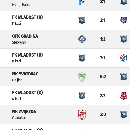
2:1
Gornji Rahić
FK MLADOST (K)
2:1
Kikači
OFK GRADINA
1:2
Srebrenik
FK MLADOST (K)
3:1
Kikači
NK SVATOVAC
5:2
Poljice
FK MLADOST (K)
2:2
Kikači
NK ZVIJEZDA
3:0
Gradačac