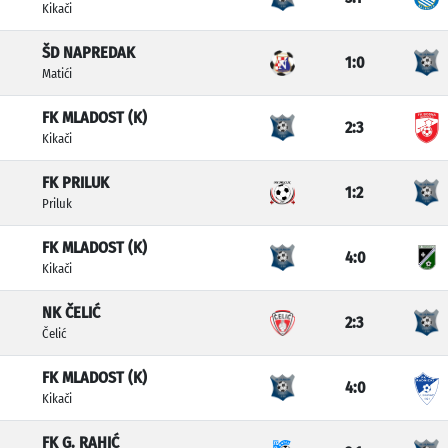
Kikači
ŠD NAPREDAK
1:0
Matići
FK MLADOST (K)
2:3
Kikači
FK PRILUK
1:2
Priluk
FK MLADOST (K)
4:0
Kikači
NK ČELIĆ
2:3
Čelić
FK MLADOST (K)
4:0
Kikači
FK G. RAHIĆ