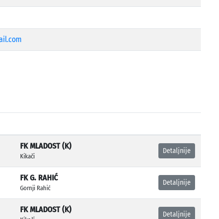
il.com
FK MLADOST (K)
Detaljnije
Kikači
FK G. RAHIĆ
Detaljnije
Gornji Rahić
FK MLADOST (K)
Detaljnije