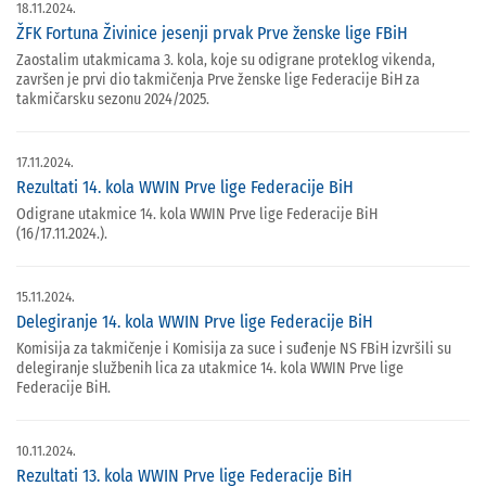
18.11.2024.
ŽFK Fortuna Živinice jesenji prvak Prve ženske lige FBiH
Zaostalim utakmicama 3. kola, koje su odigrane proteklog vikenda,
završen je prvi dio takmičenja Prve ženske lige Federacije BiH za
takmičarsku sezonu 2024/2025.
17.11.2024.
Rezultati 14. kola WWIN Prve lige Federacije BiH
Odigrane utakmice 14. kola WWIN Prve lige Federacije BiH
(16/17.11.2024.).
15.11.2024.
Delegiranje 14. kola WWIN Prve lige Federacije BiH
Komisija za takmičenje i Komisija za suce i suđenje NS FBiH izvršili su
delegiranje službenih lica za utakmice 14. kola WWIN Prve lige
Federacije BiH.
10.11.2024.
Rezultati 13. kola WWIN Prve lige Federacije BiH