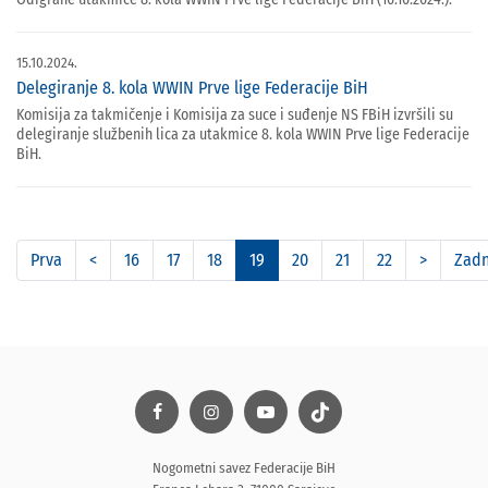
15.10.2024.
Delegiranje 8. kola WWIN Prve lige Federacije BiH
Komisija za takmičenje i Komisija za suce i suđenje NS FBiH izvršili su
delegiranje službenih lica za utakmice 8. kola WWIN Prve lige Federacije
BiH.
Prva
<
16
17
18
19
20
21
22
>
Zadn
Nogometni savez Federacije BiH