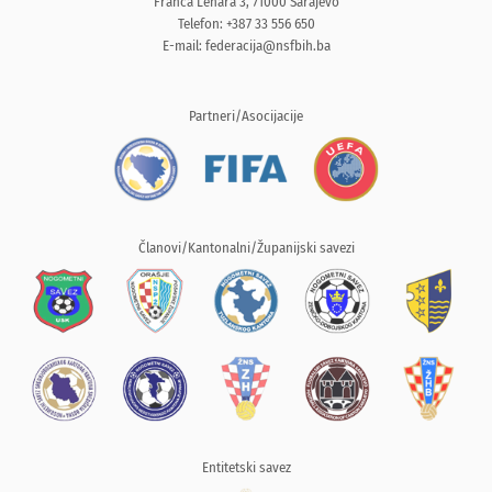
Franca Lehara 3, 71000 Sarajevo
Telefon: +387 33 556 650
E-mail:
federacija@nsfbih.ba
Partneri/Asocijacije
Članovi/Kantonalni/Županijski savezi
Entitetski savez