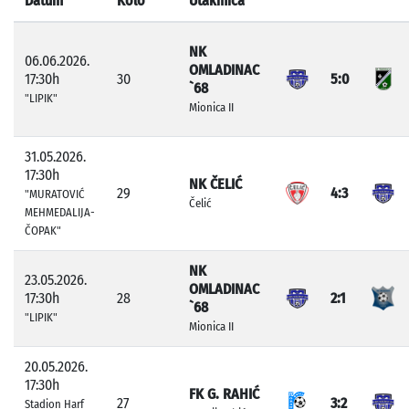
Datum
Kolo
Utakmica
NK
06.06.2026.
OMLADINAC
17:30h
30
5:0
`68
"LIPIK"
Mionica II
31.05.2026.
17:30h
NK ČELIĆ
29
4:3
"MURATOVIĆ
Čelić
MEHMEDALIJA-
ČOPAK"
NK
23.05.2026.
OMLADINAC
17:30h
28
2:1
`68
"LIPIK"
Mionica II
20.05.2026.
17:30h
FK G. RAHIĆ
27
3:2
Stadion Harf