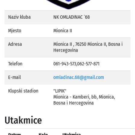
Naziv kluba
NK OMLADINAC `68
Mjesto
Mionica II
Adresa
Mionica II , 76250 Mionica II, Bosna i
Hercegovina
Telefon
061-943-573,062-577-871
E-mail
omladinac.68@gmail.com
Klupski stadion
"LIPIK"
Mionica - Kamberi, bb, Mionica,
Bosna i Hercegovina
Utakmice