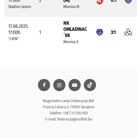
17:00h
2
(M)
0:1
Stadion Jezero
Mionica III
NK
17.08.2025.
OMLADINAC
17:00h
1
3:1
`68
"LIPIK"
Mionica II
Nogometni savez Federacije BiH
Franca Lehara 3, 71000 Sarajevo
Telefon: +387 33 556 650
E-mail:
federacija@nsfbih.ba