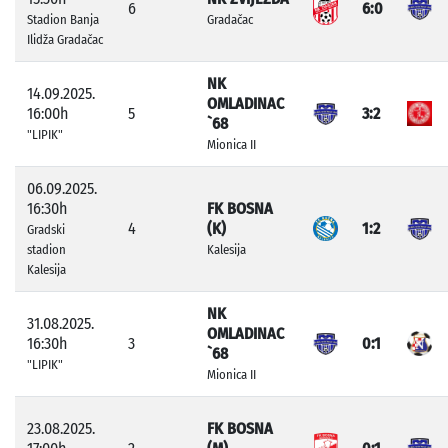
6
6:0
Stadion Banja
Gradačac
Ilidža Gradačac
NK
14.09.2025.
OMLADINAC
16:00h
5
3:2
`68
"LIPIK"
Mionica II
06.09.2025.
16:30h
FK BOSNA
4
(K)
1:2
Gradski
stadion
Kalesija
Kalesija
NK
31.08.2025.
OMLADINAC
16:30h
3
0:1
`68
"LIPIK"
Mionica II
23.08.2025.
FK BOSNA