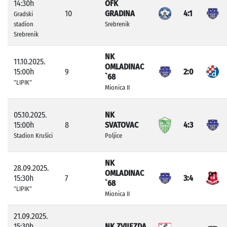
14:30h
OFK
10
GRADINA
4:1
Gradski
stadion
Srebrenik
Srebrenik
NK
11.10.2025.
OMLADINAC
15:00h
9
2:0
`68
"LIPIK"
Mionica II
05.10.2025.
NK
15:00h
8
SVATOVAC
4:3
Stadion Krušici
Poljice
NK
28.09.2025.
OMLADINAC
15:30h
7
3:4
`68
"LIPIK"
Mionica II
21.09.2025.
15:30h
NK ZVIJEZDA