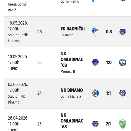
Gornji Rahić
Arena Gornji
Rahić
16.05.2026.
17:00h
FK RADNIČKI
26
0:3
Stadion Jošik
Lukavac
Lukavac
NK
10.05.2026.
OMLADINAC
17:00h
25
1:0
`68
"LIPIK"
Mionica II
03.05.2026.
17:00h
NK DINAMO
24
1:1
Stadion NK
Donja Mahala
Dinamo
NK
26.04.2026.
OMLADINAC
17:00h
23
2:1
`68
"LIPIK"