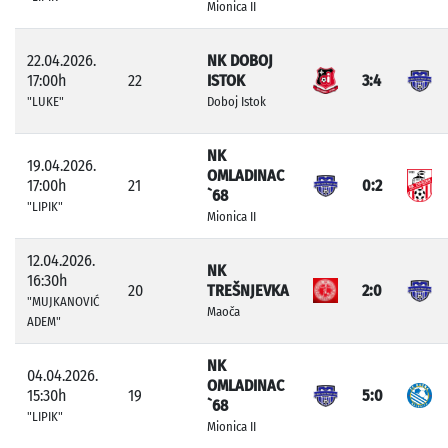
Mionica II
22.04.2026.
NK DOBOJ
17:00h
22
ISTOK
3:4
"LUKE"
Doboj Istok
NK
19.04.2026.
OMLADINAC
17:00h
21
0:2
`68
"LIPIK"
Mionica II
12.04.2026.
NK
16:30h
20
TREŠNJEVKA
2:0
"MUJKANOVIĆ
Maoča
ADEM"
NK
04.04.2026.
OMLADINAC
15:30h
19
5:0
`68
"LIPIK"
Mionica II