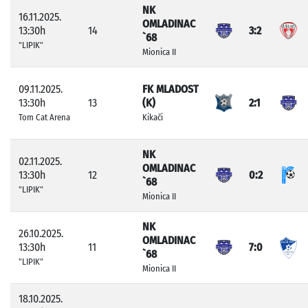
NK
16.11.2025.
OMLADINAC
13:30h
14
3:2
`68
"LIPIK"
Mionica II
09.11.2025.
FK MLADOST
13:30h
13
(K)
2:1
Tom Cat Arena
Kikači
NK
02.11.2025.
OMLADINAC
13:30h
12
0:2
`68
"LIPIK"
Mionica II
NK
26.10.2025.
OMLADINAC
13:30h
11
7:0
`68
"LIPIK"
Mionica II
18.10.2025.