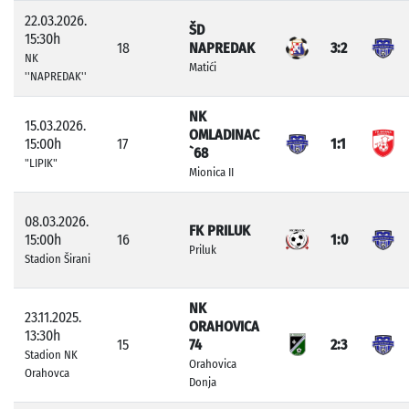
22.03.2026.
ŠD
15:30h
18
NAPREDAK
3:2
NK
Matići
''NAPREDAK''
NK
15.03.2026.
OMLADINAC
15:00h
17
1:1
`68
"LIPIK"
Mionica II
08.03.2026.
FK PRILUK
15:00h
16
1:0
Priluk
Stadion Širani
NK
23.11.2025.
ORAHOVICA
13:30h
15
74
2:3
Stadion NK
Orahovica
Orahovca
Donja