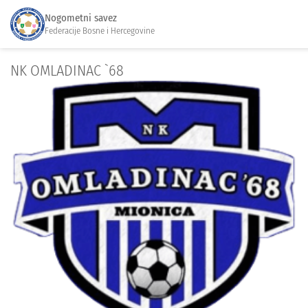
Nogometni savez
Federacije Bosne i Hercegovine
NK OMLADINAC `68