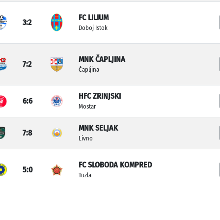
FC LILIUM
3:2
Doboj Istok
MNK ČAPLJINA
7:2
Čapljina
HFC ZRINJSKI
6:6
Mostar
MNK SELJAK
7:8
Livno
FC SLOBODA KOMPRED
5:0
Tuzla