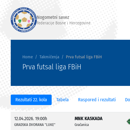
Nogometni savez
Federacije Bosne i Hercegovine
Home
Takmičenja
Prva futsal liga FBiH
Prva futsal liga FBiH
Rezultati 22. kola
Tabela
Raspored i rezultati
Do
12.04.2026. 19:00h
MNK KASKADA
GRADSKA DVORANA "LUKE"
Gračanica