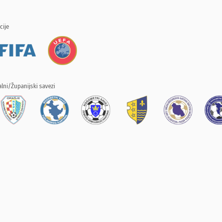
cije
lni/Županijski savezi