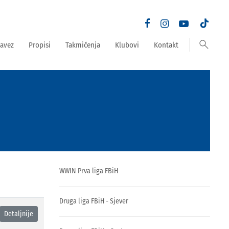
search
avez
Propisi
Takmičenja
Klubovi
Kontakt
WWIN Prva liga FBiH
Druga liga FBiH - Sjever
Detaljnije