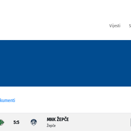
Vijesti
S
kumenti
MNK ŽEPČE
5:5
Žepče