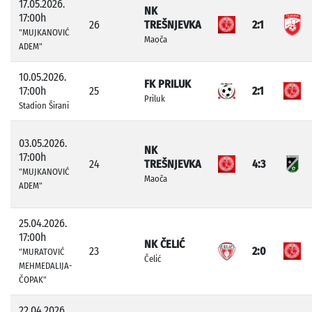
17.05.2026.
NK
17:00h
26
TREŠNJEVKA
2:1
"MUJKANOVIĆ
Maoča
ADEM"
10.05.2026.
FK PRILUK
17:00h
25
2:1
Priluk
Stadion Širani
03.05.2026.
NK
17:00h
24
TREŠNJEVKA
4:3
"MUJKANOVIĆ
Maoča
ADEM"
25.04.2026.
17:00h
NK ČELIĆ
23
2:0
"MURATOVIĆ
Čelić
MEHMEDALIJA-
ČOPAK"
22.04.2026.