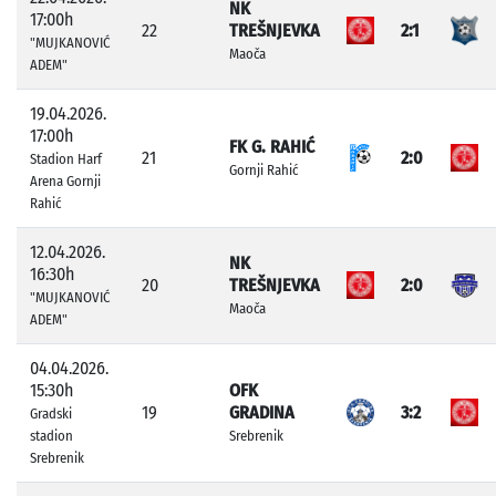
NK
17:00h
22
TREŠNJEVKA
2:1
"MUJKANOVIĆ
Maoča
ADEM"
19.04.2026.
17:00h
FK G. RAHIĆ
21
2:0
Stadion Harf
Gornji Rahić
Arena Gornji
Rahić
12.04.2026.
NK
16:30h
20
TREŠNJEVKA
2:0
"MUJKANOVIĆ
Maoča
ADEM"
04.04.2026.
15:30h
OFK
19
GRADINA
3:2
Gradski
stadion
Srebrenik
Srebrenik