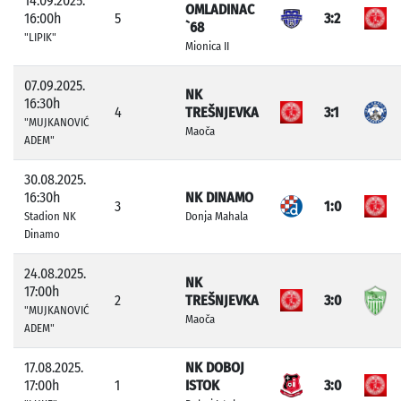
14.09.2025.
OMLADINAC
16:00h
5
3:2
`68
"LIPIK"
Mionica II
07.09.2025.
NK
16:30h
4
TREŠNJEVKA
3:1
"MUJKANOVIĆ
Maoča
ADEM"
30.08.2025.
16:30h
NK DINAMO
3
1:0
Stadion NK
Donja Mahala
Dinamo
24.08.2025.
NK
17:00h
2
TREŠNJEVKA
3:0
"MUJKANOVIĆ
Maoča
ADEM"
17.08.2025.
NK DOBOJ
17:00h
1
ISTOK
3:0