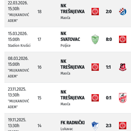
22.03.2026.
NK
15:30h
18
TREŠNJEVKA
2:0
"MUJKANOVIĆ
Maoča
ADEM"
15.03.2026.
NK
15:00h
17
SVATOVAC
8:0
Stadion Krušici
Poljice
08.03.2026.
NK
15:00h
16
TREŠNJEVKA
1:1
"MUJKANOVIĆ
Maoča
ADEM"
23.11.2025.
NK
13:30h
15
TREŠNJEVKA
0:1
"MUJKANOVIĆ
Maoča
ADEM"
19.11.2025.
FK RADNIČKI
13:30h
14
2:3
Lukavac