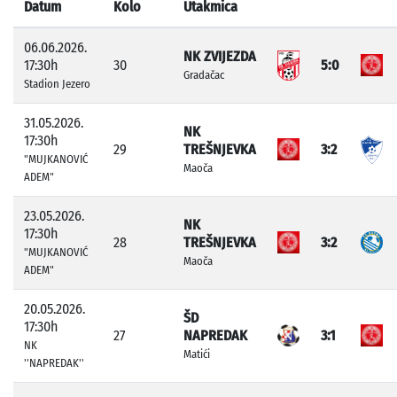
Datum
Kolo
Utakmica
06.06.2026.
NK ZVIJEZDA
17:30h
30
5:0
Gradačac
Stadion Jezero
31.05.2026.
NK
17:30h
29
TREŠNJEVKA
3:2
"MUJKANOVIĆ
Maoča
ADEM"
23.05.2026.
NK
17:30h
28
TREŠNJEVKA
3:2
"MUJKANOVIĆ
Maoča
ADEM"
20.05.2026.
ŠD
17:30h
27
NAPREDAK
3:1
NK
Matići
''NAPREDAK''