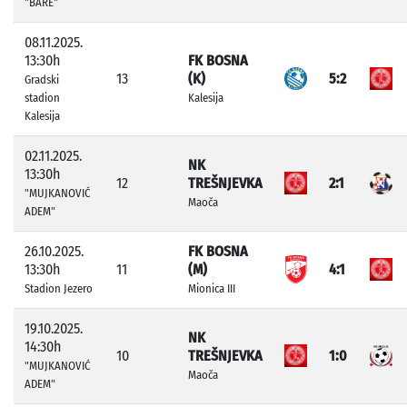
"BARE"
08.11.2025.
13:30h
FK BOSNA
13
(K)
5:2
Gradski
stadion
Kalesija
Kalesija
02.11.2025.
NK
13:30h
12
TREŠNJEVKA
2:1
"MUJKANOVIĆ
Maoča
ADEM"
26.10.2025.
FK BOSNA
13:30h
11
(M)
4:1
Stadion Jezero
Mionica III
19.10.2025.
NK
14:30h
10
TREŠNJEVKA
1:0
"MUJKANOVIĆ
Maoča
ADEM"