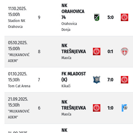
NK
11.10.2025.
ORAHOVICA
15:00h
9
74
5:0
Stadion NK
Orahovica
Orahovca
Donja
05.10.2025.
NK
15:00h
8
TREŠNJEVKA
0:1
"MUJKANOVIĆ
Maoča
ADEM"
01.10.2025.
FK MLADOST
15:30h
7
(K)
7:0
Tom Cat Arena
Kikači
21.09.2025.
NK
15:30h
6
TREŠNJEVKA
1:0
"MUJKANOVIĆ
Maoča
ADEM"
NK