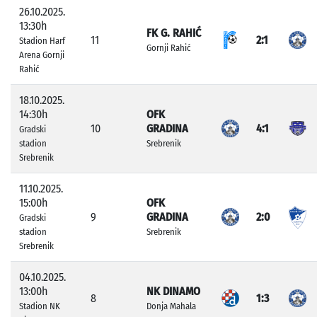
26.10.2025.
13:30h
FK G. RAHIĆ
11
2:1
Stadion Harf
Gornji Rahić
Arena Gornji
Rahić
18.10.2025.
14:30h
OFK
10
GRADINA
4:1
Gradski
stadion
Srebrenik
Srebrenik
11.10.2025.
15:00h
OFK
9
GRADINA
2:0
Gradski
stadion
Srebrenik
Srebrenik
04.10.2025.
13:00h
NK DINAMO
8
1:3
Stadion NK
Donja Mahala