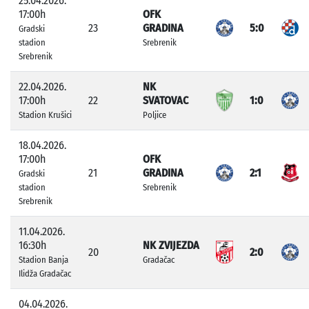
25.04.2026.
17:00h
OFK
23
GRADINA
5:0
Gradski
stadion
Srebrenik
Srebrenik
22.04.2026.
NK
17:00h
22
SVATOVAC
1:0
Stadion Krušici
Poljice
18.04.2026.
17:00h
OFK
21
GRADINA
2:1
Gradski
stadion
Srebrenik
Srebrenik
11.04.2026.
16:30h
NK ZVIJEZDA
20
2:0
Stadion Banja
Gradačac
Ilidža Gradačac
04.04.2026.