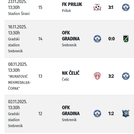
23.11.2025.
FK PRILUK
13:30h
15
3:1
Priluk
Stadion Širani
16.11.2025.
13:30h
OFK
14
GRADINA
0:0
Gradski
stadion
Srebrenik
Srebrenik
08.11.2025.
13:30h
NK ČELIĆ
13
3:2
"MURATOVIĆ
Čelić
MEHMEDALIJA-
ČOPAK"
02.11.2025.
13:30h
OFK
12
GRADINA
1:2
Gradski
stadion
Srebrenik
Srebrenik