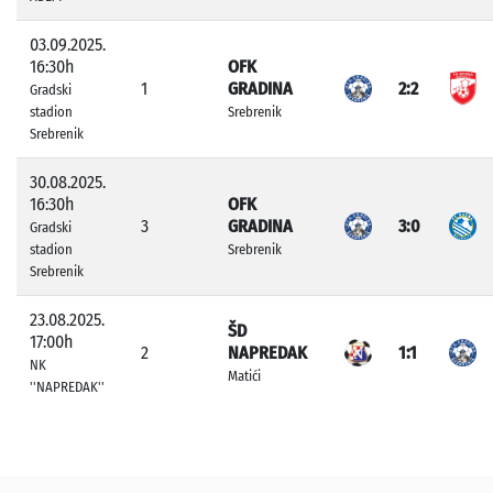
03.09.2025.
16:30h
OFK
1
GRADINA
2:2
Gradski
stadion
Srebrenik
Srebrenik
30.08.2025.
16:30h
OFK
3
GRADINA
3:0
Gradski
stadion
Srebrenik
Srebrenik
23.08.2025.
ŠD
17:00h
2
NAPREDAK
1:1
NK
Matići
''NAPREDAK''