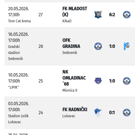
20.05.2026.
FK MLADOST
17:30h
27
(K)
6:2
Tom Cat Arena
Kikači
16.05.2026.
17:00h
OFK
26
GRADINA
1:0
Gradski
stadion
Srebrenik
Srebrenik
NK
10.05.2026.
OMLADINAC
17:00h
25
1:0
`68
"LIPIK"
Mionica II
03.05.2026.
17:00h
FK RADNIČKI
24
0:1
Stadion Jošik
Lukavac
Lukavac