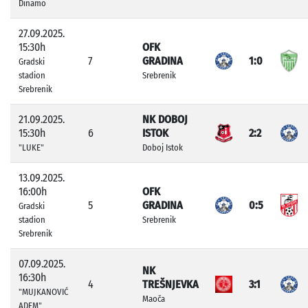
Dinamo
27.09.2025.
15:30h
OFK
7
GRADINA
1:0
Gradski
stadion
Srebrenik
Srebrenik
21.09.2025.
NK DOBOJ
15:30h
6
ISTOK
2:2
"LUKE"
Doboj Istok
13.09.2025.
16:00h
OFK
5
GRADINA
0:5
Gradski
stadion
Srebrenik
Srebrenik
07.09.2025.
NK
16:30h
4
TREŠNJEVKA
3:1
"MUJKANOVIĆ
Maoča
ADEM"