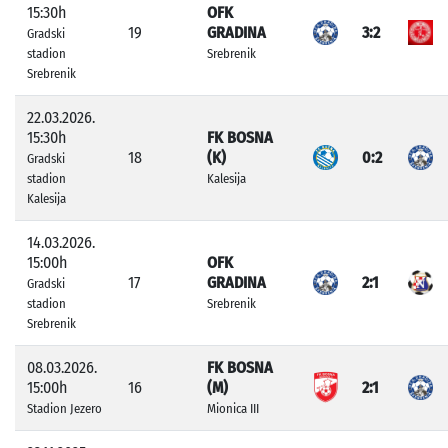
15:30h
OFK
19
GRADINA
3:2
Gradski
stadion
Srebrenik
Srebrenik
22.03.2026.
15:30h
FK BOSNA
18
(K)
0:2
Gradski
stadion
Kalesija
Kalesija
14.03.2026.
15:00h
OFK
17
GRADINA
2:1
Gradski
stadion
Srebrenik
Srebrenik
08.03.2026.
FK BOSNA
15:00h
16
(M)
2:1
Stadion Jezero
Mionica III