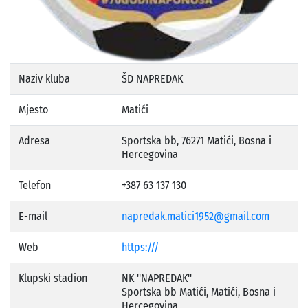
Naziv kluba
ŠD NAPREDAK
Mjesto
Matići
Adresa
Sportska bb, 76271 Matići, Bosna i
Hercegovina
Telefon
+387 63 137 130
E-mail
napredak.matici1952@gmail.com
Web
https:///
Klupski stadion
NK ''NAPREDAK''
Sportska bb Matići, Matići, Bosna i
Hercegovina