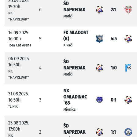
20.09.2025.
ŠD
15:30h
6
NAPREDAK
2:1
NK
Matići
''NAPREDAK''
14.09.2025.
FK MLADOST
16:00h
5
(K)
4:5
Tom Cat Arena
Kikači
06.09.2025.
ŠD
16:30h
4
NAPREDAK
1:0
NK
Matići
''NAPREDAK''
NK
31.08.2025.
OMLADINAC
16:30h
3
0:1
`68
"LIPIK"
Mionica II
23.08.2025.
ŠD
17:00h
2
NAPREDAK
1:1
NK