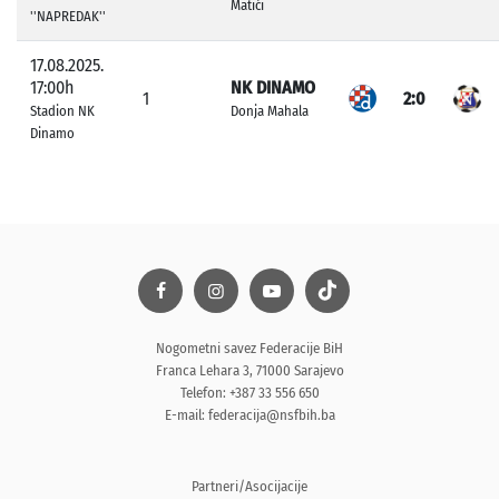
Matići
''NAPREDAK''
17.08.2025.
17:00h
NK DINAMO
1
2:0
Stadion NK
Donja Mahala
Dinamo
Nogometni savez Federacije BiH
Franca Lehara 3, 71000 Sarajevo
Telefon: +387 33 556 650
E-mail:
federacija@nsfbih.ba
Partneri/Asocijacije