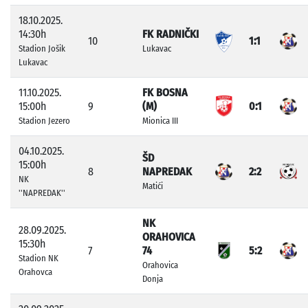
18.10.2025.
14:30h
FK RADNIČKI
10
1:1
Stadion Jošik
Lukavac
Lukavac
11.10.2025.
FK BOSNA
15:00h
9
(M)
0:1
Stadion Jezero
Mionica III
04.10.2025.
ŠD
15:00h
8
NAPREDAK
2:2
NK
Matići
''NAPREDAK''
NK
28.09.2025.
ORAHOVICA
15:30h
7
74
5:2
Stadion NK
Orahovica
Orahovca
Donja