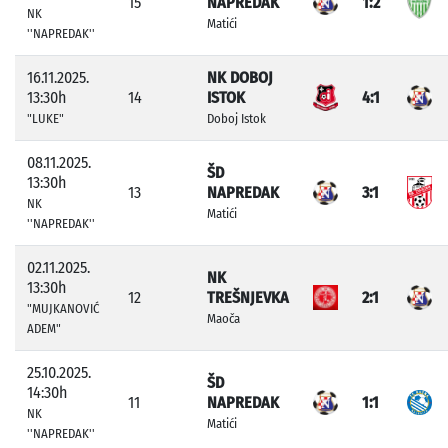
15
NAPREDAK
1:2
NK
Matići
''NAPREDAK''
16.11.2025.
NK DOBOJ
13:30h
14
ISTOK
4:1
"LUKE"
Doboj Istok
08.11.2025.
ŠD
13:30h
13
NAPREDAK
3:1
NK
Matići
''NAPREDAK''
02.11.2025.
NK
13:30h
12
TREŠNJEVKA
2:1
"MUJKANOVIĆ
Maoča
ADEM"
25.10.2025.
ŠD
14:30h
11
NAPREDAK
1:1
NK
Matići
''NAPREDAK''