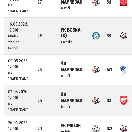
27
NAPREDAK
3:1
NK
Matići
''NAPREDAK''
16.05.2026.
17:00h
FK BOSNA
26
(K)
3:1
Gradski
stadion
Kalesija
Kalesija
09.05.2026.
ŠD
17:00h
25
NAPREDAK
4:1
NK
Matići
''NAPREDAK''
02.05.2026.
ŠD
17:00h
24
NAPREDAK
3:1
NK
Matići
''NAPREDAK''
26.04.2026.
FK PRILUK
17:00h
23
3:2
Priluk