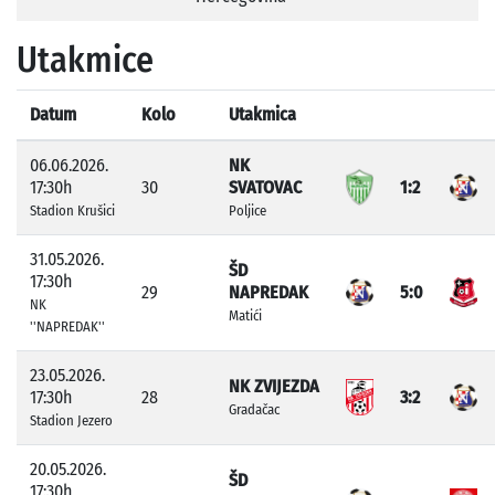
Utakmice
Datum
Kolo
Utakmica
06.06.2026.
NK
17:30h
30
SVATOVAC
1:2
Stadion Krušici
Poljice
31.05.2026.
ŠD
17:30h
29
NAPREDAK
5:0
NK
Matići
''NAPREDAK''
23.05.2026.
NK ZVIJEZDA
17:30h
28
3:2
Gradačac
Stadion Jezero
20.05.2026.
ŠD
17:30h