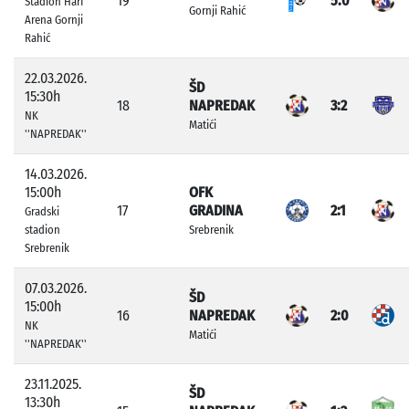
19
5:0
Stadion Harf
Gornji Rahić
Arena Gornji
Rahić
22.03.2026.
ŠD
15:30h
18
NAPREDAK
3:2
NK
Matići
''NAPREDAK''
14.03.2026.
15:00h
OFK
17
GRADINA
2:1
Gradski
stadion
Srebrenik
Srebrenik
07.03.2026.
ŠD
15:00h
16
NAPREDAK
2:0
NK
Matići
''NAPREDAK''
23.11.2025.
ŠD
13:30h