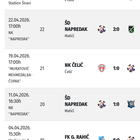
Stadion Širani
22.04.2026.
ŠD
17:00h
22
NAPREDAK
2:0
NK
Matići
''NAPREDAK''
19.04.2026.
17:00h
NK ČELIĆ
21
1:0
"MURATOVIĆ
Čelić
MEHMEDALIJA-
ČOPAK"
11.04.2026.
ŠD
16:30h
20
NAPREDAK
1:0
NK
Matići
''NAPREDAK''
04.04.2026.
15:30h
FK G. RAHIĆ