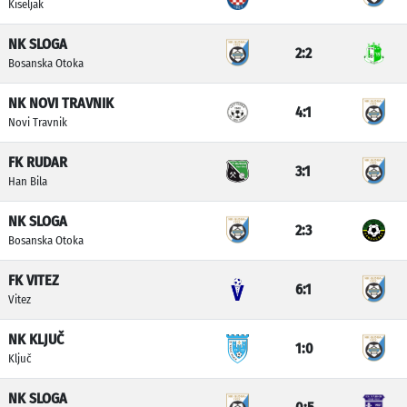
Kiseljak
NK SLOGA
2:2
Bosanska Otoka
NK NOVI TRAVNIK
4:1
Novi Travnik
FK RUDAR
3:1
Han Bila
NK SLOGA
2:3
Bosanska Otoka
FK VITEZ
6:1
Vitez
NK KLJUČ
1:0
Ključ
NK SLOGA