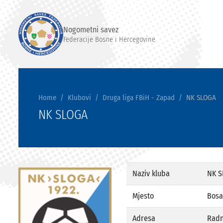
Nogometni savez
Federacije Bosne i Hercegovine
Home
Klubovi
Druga liga FBiH - Zapad
NK SLOGA
NK SLOGA
Naziv kluba
NK S
Mjesto
Bosa
Adresa
Radn