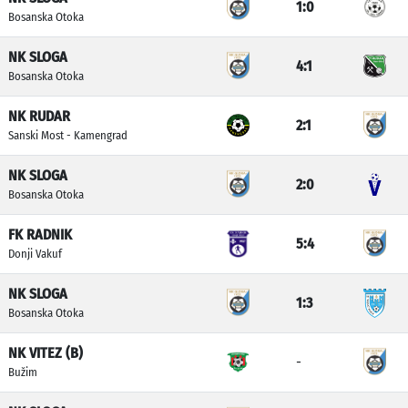
1:0
Bosanska Otoka
NK SLOGA
4:1
Bosanska Otoka
NK RUDAR
2:1
Sanski Most - Kamengrad
NK SLOGA
2:0
Bosanska Otoka
FK RADNIK
5:4
Donji Vakuf
NK SLOGA
1:3
Bosanska Otoka
NK VITEZ (B)
-
Bužim