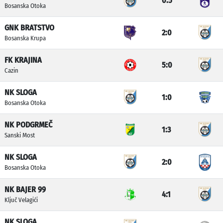
0:5
Bosanska Otoka
GNK BRATSTVO
2:0
Bosanska Krupa
FK KRAJINA
5:0
Cazin
NK SLOGA
1:0
Bosanska Otoka
NK PODGRMEČ
1:3
Sanski Most
NK SLOGA
2:0
Bosanska Otoka
NK BAJER 99
4:1
Ključ Velagići
NK SLOGA