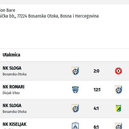
ion Bare
ička bb,, 77224 Bosanska Otoka, Bosna i Hercegovina
Utakmica
NK SLOGA
2:0
Bosanska Otoka
NK ROMARI
12:1
Divjak Vitez
NK SLOGA
4:1
Bosanska Otoka
NK KISELJAK
6:1