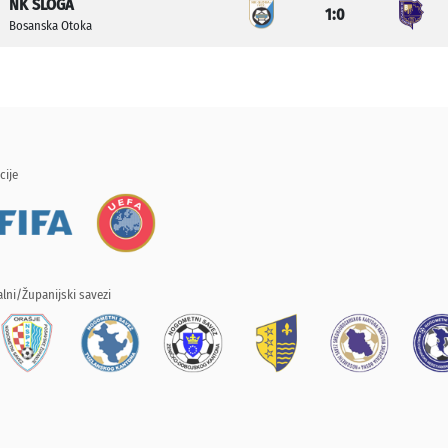
NK SLOGA
1:0
Bosanska Otoka
cije
lni/Županijski savezi